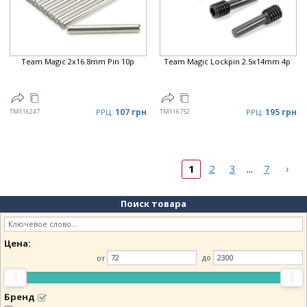
Team Magic 2x16.8mm Pin 10p
Team Magic Lockpin 2.5x14mm 4p
107 грн
195 грн
TM116247
РРЦ:
TM116752
РРЦ:
›
1
2
3
7
...
Поиск товара
Цена:
от
до
Бренд