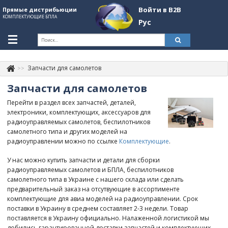
Войти в B2B
Прямые дистрибьюции
КОМПЛЕКТУЮЩИЕ БПЛА
Рус
Укр
Рус
Запчасти для самолетов
Контакты
+380507774092
Запчасти для самолетов
Информация о компании
Перейти в раздел всех запчастей, деталей,
электроники, комплектующих, аксессуаров для
About Company
радиоуправляемых самолетов, беспилотников
самолетного типа и других моделей на
Обзоры
радиоуправлении можно по ссылке
Комплектующие
.
Категории
У нас можно купить запчасти и детали для сборки
радиоуправляемых самолетов и БПЛА, беспилотников
Бренды
самолетного типа в Украине с нашего склада или сделать
предварительный заказ на отсутвующие в ассортименте
Войти в B2B
комплектующие для авиа моделей на радиоуправлении. Срок
поставки в Украину в среднем составляет 2-3 недели. Товар
Стать партнером
поставляется в Украину официально. Налаженной логистикой мы
добились гарантированной доставки запчастей и комплектующих