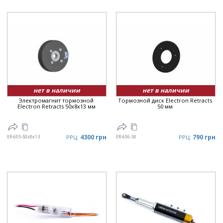
Рейтинг
▲
Дата
▲
Дата
▼
Цена
▲
Цена
▼
нет в наличии
нет в наличии
Электромагнит тормозной
Тормозной диск Electron Retracts
Electron Retracts 50x8x13 мм
50 мм
4300 грн
790 грн
ER-605-50x8x13
РРЦ:
ER-606-50
РРЦ: