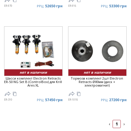
52650 грн
53300 грн
ER-970
РРЦ:
ER-916
РРЦ:
нет в наличии
нет в наличии
Шасси комплект Electron Retracts
Тормоза комплект 2шт Electron
ER-50 NG Set B (ControlBox) для Krill
Retracts Ø80мм (диск +
Ares XL
электромагнит)
57450 грн
27200 грн
ER-310
РРЦ:
ER-1018
РРЦ:
1
‹
›