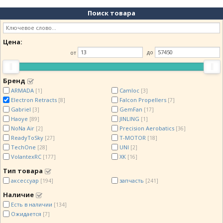
Поиск товара
Цена:
от
до
Бренд
ARMADA
Camloc
[1]
[3]
Electron Retracts
Falcon Propellers
[8]
[7]
Gabriel
GemFan
[3]
[17]
Haoye
JINLING
[89]
[1]
NoNa Air
Precision Aerobatics
[2]
[36]
ReadyToSky
T-MOTOR
[27]
[18]
TechOne
UNI
[28]
[2]
VolantexRC
XK
[177]
[16]
Тип товара
аксессуар
запчасть
[194]
[241]
Наличие
Есть в наличии
[134]
Ожидается
[7]