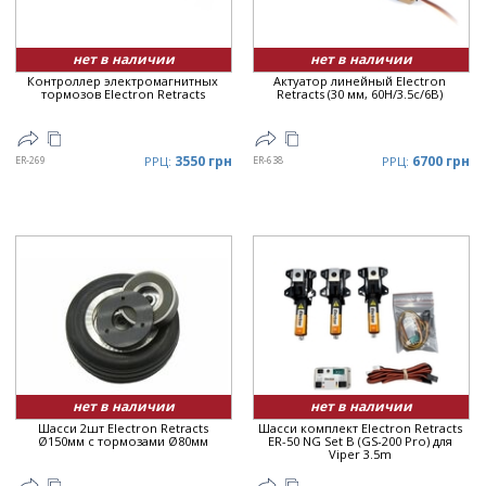
нет в наличии
нет в наличии
Контроллер электромагнитных
Актуатор линейный Electron
тормозов Electron Retracts
Retracts (30 мм, 60Н/3.5с/6В)
3550 грн
6700 грн
ER-269
РРЦ:
ER-638
РРЦ:
нет в наличии
нет в наличии
Шасси 2шт Electron Retracts
Шасси комплект Electron Retracts
Ø150мм с тормозами Ø80мм
ER-50 NG Set B (GS-200 Pro) для
Viper 3.5m