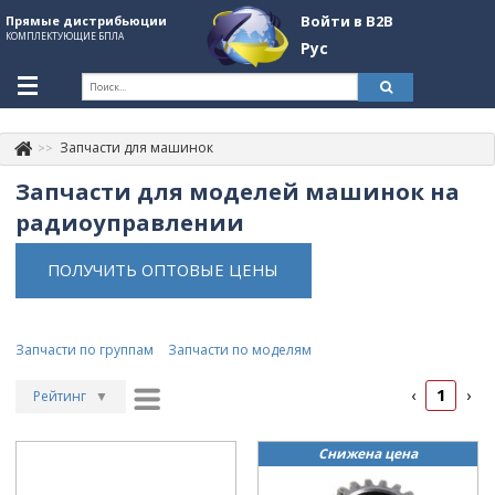
Войти в B2B
Прямые дистрибьюции
КОМПЛЕКТУЮЩИЕ БПЛА
Рус
Укр
Рус
Запчасти для машинок
Контакты
+380507774092
Запчасти для моделей машинок на
Информация о компании
радиоуправлении
About Company
ПОЛУЧИТЬ ОПТОВЫЕ ЦЕНЫ
Обзоры
Категории
Запчасти по группам
Запчасти по моделям
Бренды
1
‹
›
Рейтинг
▼
Войти в B2B
Рейтинг
▲
Снижена цена
Дата
▲
Стать партнером