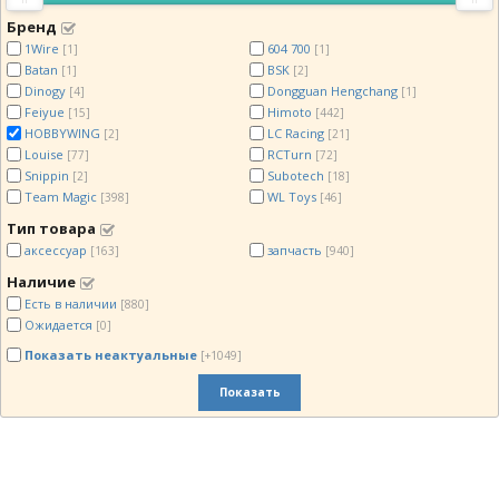
Бренд
1Wire
604 700
[1]
[1]
Batan
BSK
[1]
[2]
Dinogy
Dongguan Hengchang
[4]
[1]
Feiyue
Himoto
[15]
[442]
HOBBYWING
LC Racing
[2]
[21]
Louise
RCTurn
[77]
[72]
Snippin
Subotech
[2]
[18]
Team Magic
WL Toys
[398]
[46]
Тип товара
аксессуар
запчасть
[163]
[940]
Наличие
Есть в наличии
[880]
Ожидается
[0]
Показать неактуальные
[+1049]
Показать