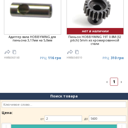
Дата
▼
Цена
▲
Цена
▼
нет в наличии
Адаптер вала HOBBYWING для
Пиньон HOBBYWING 19T 0.8M (32
пиньона 3,17мм на 5,0мм
pitch) 5mm из хромированной
стали
116 грн
310 грн
HW86060140
РРЦ:
HW86040010
РРЦ:
1
‹
›
Поиск товара
Цена:
от
до