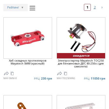
›
1
2
Рейтинг
▼
Рейтинг
▲
Дата
▲
Дата
▼
Цена
▲
Цена
▼
ожидается
Хаб складных пропеллеров
Электростартер Mayatech TOC250
Mayatech 5MM (красный)
для бензиновых ДВС 80-250cc (для
самолета)
230 грн
11050 грн
MAY-5MM-R
РРЦ:
MAY-TOC250WNG
РРЦ: