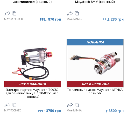
алюминиевая (красный)
Mayatech 8MM (красный)
870 грн
280 грн
MAY-MT90-RED
РРЦ:
MAY-8MM-R
РРЦ:
НОВИНКА
нет в наличии
нет в наличии
Электростартер Mayatech TOC80
Топливный насос Mayatech MT46A
для бензиновых ДВС 20-80cc (мал.
прямой
головка)
3750 грн
3500 грн
MAY-TOC80SX
РРЦ:
MAY-MT46A
РРЦ: