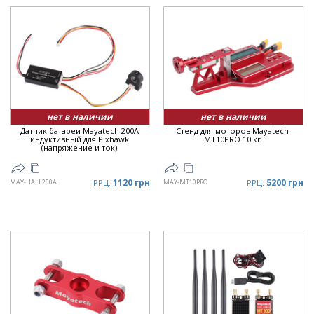
нет в наличии
нет в наличии
Датчик батареи Mayatech 200A
Стенд для моторов Mayatech
индуктивный для Pixhawk
MT10PRO 10 кг
(напряжение и ток)
1120 грн
5200 грн
MAY-HALL200A
РРЦ:
MAY-MT10PRO
РРЦ: