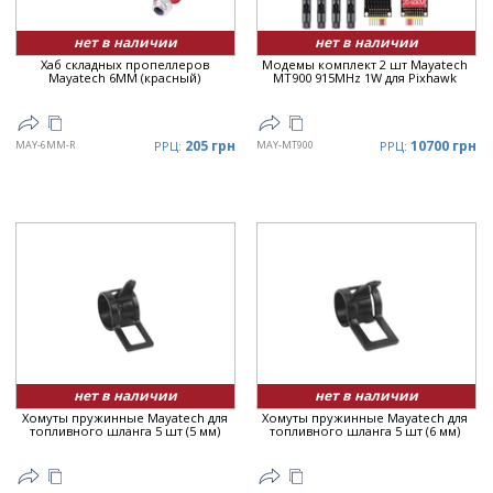
нет в наличии
нет в наличии
Хаб складных пропеллеров
Модемы комплект 2 шт Mayatech
Mayatech 6MM (красный)
MT900 915MHz 1W для Pixhawk
205 грн
10700 грн
MAY-6MM-R
РРЦ:
MAY-MT900
РРЦ:
нет в наличии
нет в наличии
Хомуты пружинные Mayatech для
Хомуты пружинные Mayatech для
топливного шланга 5 шт (5 мм)
топливного шланга 5 шт (6 мм)