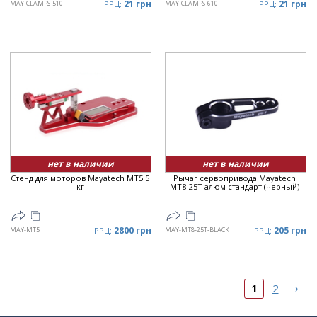
21 грн
21 грн
MAY-CLAMPS-510
РРЦ:
MAY-CLAMPS-610
РРЦ:
нет в наличии
нет в наличии
Стенд для моторов Mayatech MT5 5
Рычаг сервопривода Mayatech
кг
MT8-25T алюм стандарт (черный)
2800 грн
205 грн
MAY-MT5
РРЦ:
MAY-MT8-25T-BLACK
РРЦ:
›
1
2