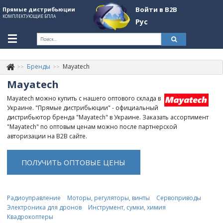
Войти в B2B
Прямые дистрибьюции
КОМПЛЕКТУЮЩИЕ БПЛА
Рус
Укр
Рус
Бренды
Mayatech
Контакты
+380507774092
Mayatech
Информация о компании
Mayatech можно купить с нашего оптового склада в
Украине. "Прямые дистрибьюции" - официальный
About Company
дистрибьютор бренда "Mayatech" в Украине. Заказать ассортимент
"Mayatech" по оптовым ценам можно после партнерской
Обзоры
авторизации на B2B сайте.
Категории
ПОЛУЧИТЬ ОПТОВЫЕ ЦЕНЫ
Бренды
Войти в B2B
Радиоуправление
Моторы, регуляторы, винты
Сервоприводы
Электроника для дронов
Инструмент, сумки, химия
Стать партнером
Квадрокоптеры