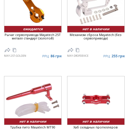
ожидается
нет в наличии
Рычаг сервопривода Mayatech 25T
Механизм сброса Mayatech (без
металл стандарт (золотой)
сервопривода)
86 грн
255 грн
MAY-25T-GOLDEN
РРЦ:
MAY-DROPDEVICE
РРЦ:
нет в наличии
нет в наличии
Трубка пито Mayatech MT90
Хаб складных пропеллеров