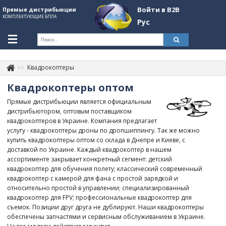
Войти в B2B
Прямые дистрибьюции
КОМПЛЕКТУЮЩИЕ БПЛА
Рус
Укр
Рус
Квадрокоптеры
Контакты
+380507774092
Квадрокоптеры оптом
Информация о компании
Прямые дистрибьюции является официальным
дистрибьютором, оптовым поставщиком
About Company
квадрокоптеров в Украине. Компания предлагает
услугу - квадрокоптеры дроны по дропшиппингу. Так же можно
Обзоры
купить квадрокоптеры оптом со склада в Днепре и Киеве, с
доставкой по Украине. Каждый квадрокоптер в нашем
Категории
ассортименте закрывает конкретный сегмент: детский
квадрокоптер для обучения полету; классический современный
Бренды
квадрокоптер с камерой для фана с простой зарядкой и
относительно простой в управлении; специализированный
Войти в B2B
квадрокоптер для FPV; профессиональные квадрокоптер для
съемок. Позиции друг друга не дублируют. Наши квадрокоптеры
Стать партнером
обеспечены запчастями и сервисным обслуживанием в Украине.