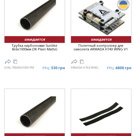
ожидается
ожидается
Трубка карбоновая Sunlike
Полетный контроллер для
8x6x1000мм (3K Plain Matte)
самолета ARMADA H743 WING V1
530 грн
6800 грн
SUNL-T08X06X1000-PM
РРЦ:
ARMADA-H743-WING-V1
РРЦ: