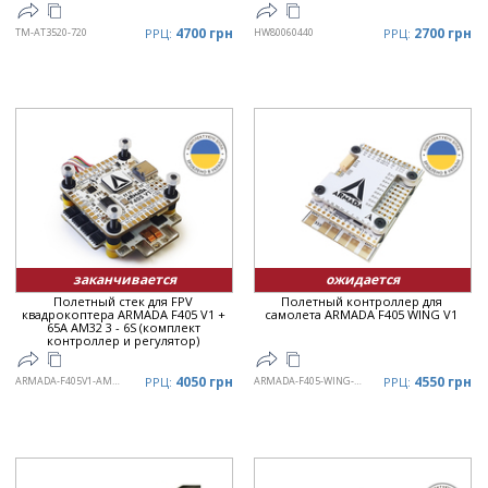
4700 грн
2700 грн
TM-AT3520-720
РРЦ:
HW80060440
РРЦ:
заканчивается
ожидается
Полетный стек для FPV
Полетный контроллер для
квадрокоптера ARMADA F405 V1 +
самолета ARMADA F405 WING V1
65A AM32 3 - 6S (комплект
контроллер и регулятор)
4050 грн
4550 грн
ARMADA-F405V1-AM3265A
РРЦ:
ARMADA-F405-WING-V1
РРЦ: