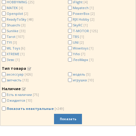
HOBBYWING
iFlight
[25]
[4]
MATEK
Mayatech
[4]
[1]
Openpilot
PowerBox
[2]
[2]
ReadyToSky
RJX Hobby
[48]
[2]
Shuaichi
SkyRC
[3]
[1]
Sunlike
T-MOTOR
[33]
[125]
Tarot
TBS
[107]
[1]
TYI
UNI
[3]
[2]
WL Toys
Wowitoys
[6]
[1]
XTREME
Yifei
[1]
[7]
Зевс
ЛеоМарк
[1]
[1]
Тип товара
аксессуар
модель
[426]
[5]
запчасть
игрушка
[13]
[10]
Наличие
Есть в наличии
[75]
Ожидается
[10]
Показать неактуальные
[+249]
Показать