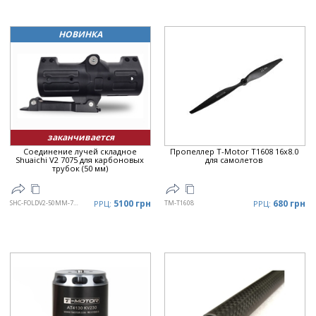
НОВИНКА
заканчивается
Соединение лучей складное
Пропеллер T-Motor T1608 16x8.0
Shuaichi V2 7075 для карбоновых
для самолетов
трубок (50 мм)
5100 грн
680 грн
SHC-FOLDV2-50MM-7075
РРЦ:
TM-T1608
РРЦ: