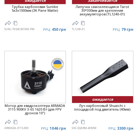
ожидается
заканчивается
Трубка карбоновая Sunlike
Липучка самоклеющаяся Tarot
5x3x1000мм (3K Pane Matte)
30*300мм для крепления
аккумуляторов (TL1240-01)
450 грн
79 грн
SUNL-T05X03X1000-PM
РРЦ:
TL1240-01
РРЦ:
ожидается
Мотор для квадрокоптера ARMADA
Луч карбоновый Shuaichi с
3115 900KV 3-6S 1620 Вт (для FPV
площадкой под двигатель (40мм)
дронов 10")
1046 грн
3300 грн
ARMADA-3115-900
РРЦ:
SHC-SQARM-40MM
РРЦ: