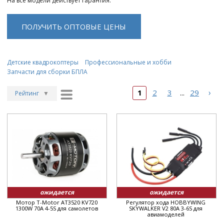
На все модели действует гарантия.
ПОЛУЧИТЬ ОПТОВЫЕ ЦЕНЫ
Детские квадрокоптеры
Профессиональные и хобби
Запчасти для сборки БПЛА
›
1
2
3
29
...
Рейтинг
▼
Рейтинг
▲
Дата
▲
Дата
▼
Цена
▲
Цена
▼
ожидается
ожидается
Мотор T-Motor AT3520 KV720
Регулятор хода HOBBYWING
1300W 70A 4-5S для самолетов
SKYWALKER V2 80A 3-6S для
авиамоделей