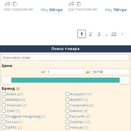
550 грн
700 грн
SUNL-T10X08X1000-PM
РРЦ:
SUNL-T14X12X1000-PM
РРЦ:
›
1
2
3
29
...
Поиск товара
Цена:
от
до
Бренд
AirBot
Ardupilot
[20]
[10]
ARMADA
BetaFPV
[6]
[2]
Cheerson
Composites
[1]
[6]
CUAV
Diatone
[1]
[4]
Dongguan Hengchang
Favourite
[1]
[2]
Fei Lun
GemFan
[1]
[17]
GEPRC
Helicute
[2]
[1]