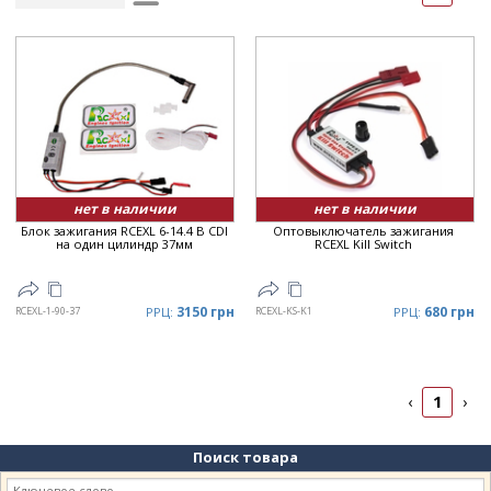
Рейтинг
▲
Дата
▲
Дата
▼
Цена
▲
Цена
▼
нет в наличии
нет в наличии
Блок зажигания RCEXL 6-14.4 В CDI
Оптовыключатель зажигания
на один цилиндр 37мм
RCEXL Kill Switch
3150 грн
680 грн
RCEXL-1-90-37
РРЦ:
RCEXL-KS-K1
РРЦ:
1
‹
›
Поиск товара