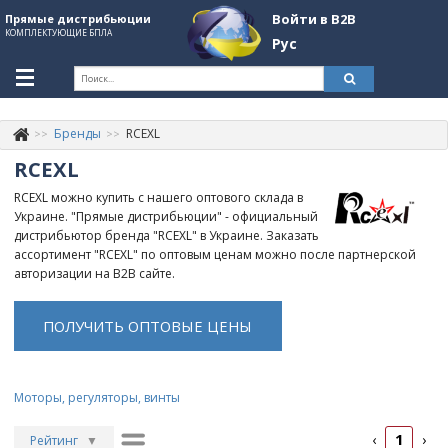
Войти в B2B
Прямые дистрибьюции
КОМПЛЕКТУЮЩИЕ БПЛА
Рус
Укр
Рус
Бренды
RCEXL
Контакты
+380507774092
RCEXL
Информация о компании
RCEXL можно купить с нашего оптового склада в
Украине. "Прямые дистрибьюции" - официальный
About Company
дистрибьютор бренда "RCEXL" в Украине. Заказать
ассортимент "RCEXL" по оптовым ценам можно после партнерской
Обзоры
авторизации на B2B сайте.
Категории
ПОЛУЧИТЬ ОПТОВЫЕ ЦЕНЫ
Бренды
Войти в B2B
Моторы, регуляторы, винты
Стать партнером
1
‹
›
Рейтинг
▼