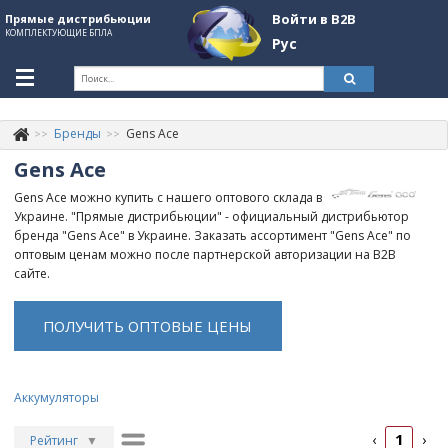
Войти в B2B
Прямые дистрибьюции
КОМПЛЕКТУЮЩИЕ БПЛА
Рус
Укр
Рус
Бренды
Gens Ace
Контакты
+380507774092
Gens Ace
Информация о компании
Gens Ace можно купить с нашего оптового склада в
Украине. "Прямые дистрибьюции" - официальный дистрибьютор
About Company
бренда "Gens Ace" в Украине. Заказать ассортимент "Gens Ace" по
оптовым ценам можно после партнерской авторизации на B2B
Обзоры
сайте.
Категории
ПОЛУЧИТЬ ОПТОВЫЕ ЦЕНЫ
Бренды
Войти в B2B
Аккумуляторы
Стать партнером
1
‹
›
Рейтинг
▼