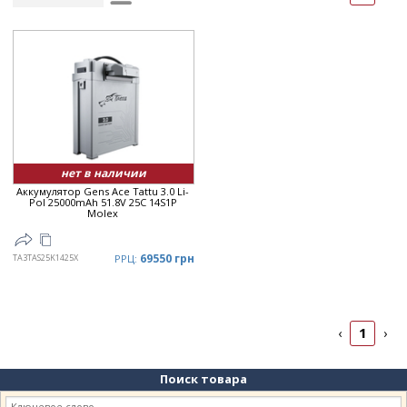
Рейтинг
▲
Дата
▲
Дата
▼
Цена
▲
Цена
▼
нет в наличии
Аккумулятор Gens Ace Tattu 3.0 Li-
Pol 25000mAh 51.8V 25C 14S1P
Molex
69550 грн
TA3TAS25K1425X
РРЦ:
1
‹
›
Поиск товара