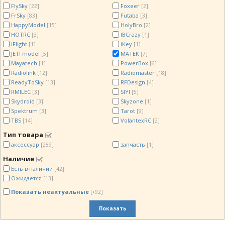
FlySky
Foxeer
[22]
[2]
FrSky
Futaba
[83]
[3]
HappyModel
HolyBro
[15]
[2]
HOTRC
IBCrazy
[3]
[1]
iFlight
iKey
[1]
[1]
JETI model
MATEK
[5]
[7]
Mayatech
PowerBox
[1]
[6]
Radiolink
Radiomaster
[12]
[18]
ReadyToSky
RFDesign
[13]
[4]
RMILEC
SIYI
[3]
[5]
Skydroid
Skyzone
[3]
[1]
Spektrum
Tarot
[3]
[9]
TBS
VolantexRC
[14]
[2]
Тип товара
аксессуар
запчасть
[259]
[1]
Наличие
Есть в наличии
[42]
Ожидается
[13]
Показать неактуальные
[+92]
Показать