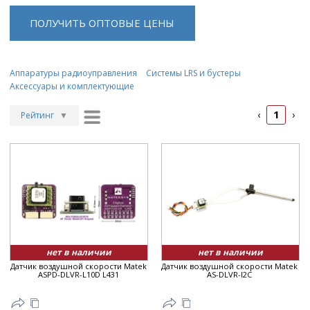
ПОЛУЧИТЬ ОПТОВЫЕ ЦЕНЫ
Аппаратуры радиоуправления
Системы LRS и бустеры
Аксессуары и комплектующие
1
‹
›
Рейтинг
▼
Рейтинг
▲
Дата
▲
Дата
▼
Цена
▲
Цена
▼
нет в наличии
нет в наличии
Датчик воздушной скорости Matek
Датчик воздушной скорости Matek
ASPD-DLVR-L10D L431
AS-DLVR-I2C