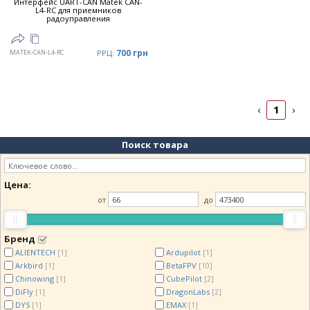
Интерфейс UART-CAN Matek CAN-
L4-RC для приемников
радоуправления
700 грн
MATEK-CAN-L4-RC
РРЦ:
1
‹
›
Поиск товара
Цена:
от
до
Бренд
ALIENTECH
Ardupilot
[1]
[1]
Arkbird
BetaFPV
[1]
[10]
Chinowing
CubePilot
[1]
[2]
DiFly
DragonLabs
[1]
[2]
DYS
EMAX
[1]
[1]