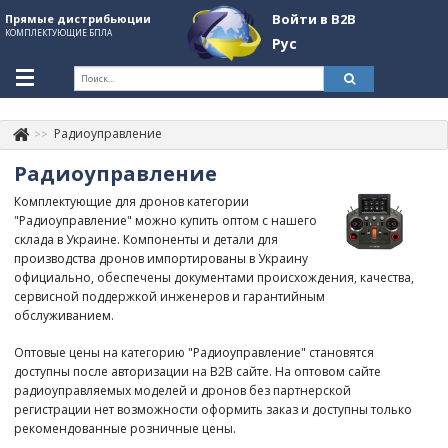
Войти в B2B
Прямые дистрибьюции
КОМПЛЕКТУЮЩИЕ БПЛА
Рус
Укр
Рус
Радиоуправление
Контакты
+380507774092
Радиоуправление
Информация о компании
Комплектующие для дронов категории
"Радиоуправление" можно купить оптом с нашего
About Company
склада в Украине. Компоненты и детали для
производства дронов импортированы в Украину
Обзоры
официально, обеспечены документами происхождения, качества,
сервисной поддержкой инженеров и гарантийным
Категории
обслуживанием.
Бренды
Оптовые цены на категорию "Радиоуправление" становятся
доступны после авторизации на B2B сайте. На оптовом сайте
Войти в B2B
радиоуправляемых моделей и дронов без партнерской
регистрации нет возможности оформить заказ и доступны только
Стать партнером
рекомендованные розничные цены.