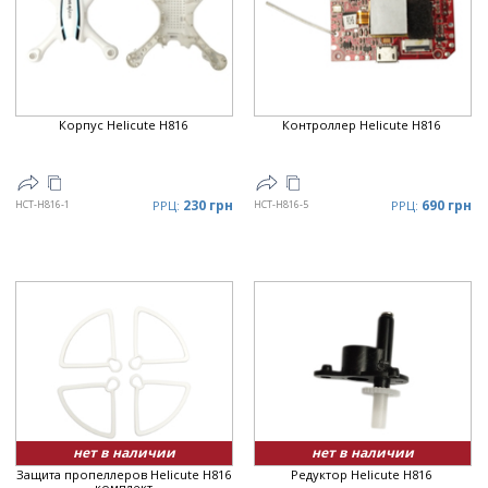
Цена
▲
Цена
▼
Корпус Helicute H816
Контроллер Helicute H816
230 грн
690 грн
HCT-H816-1
РРЦ:
HCT-H816-5
РРЦ:
нет в наличии
нет в наличии
Защита пропеллеров Helicute H816
Редуктор Helicute H816
комплект