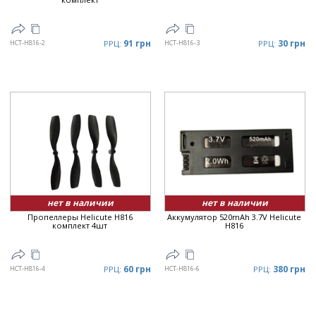
91 грн
30 грн
HCT-H816-2
РРЦ:
HCT-H816-3
РРЦ:
нет в наличии
нет в наличии
Пропеллеры Helicute H816
Аккумулятор 520mAh 3.7V Helicute
комплект 4шт
H816
60 грн
380 грн
HCT-H816-4
РРЦ:
HCT-H816-6
РРЦ: