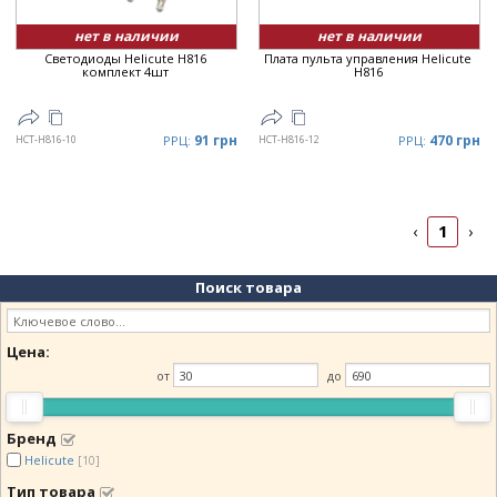
нет в наличии
нет в наличии
Светодиоды Helicute H816
Плата пульта управления Helicute
комплект 4шт
H816
91 грн
470 грн
HCT-H816-10
РРЦ:
HCT-H816-12
РРЦ:
1
‹
›
Поиск товара
Цена:
от
до
Бренд
Helicute
[10]
Тип товара