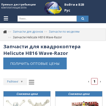
Войти в B2B
Прямые дистрибьюции
КОМПЛЕКТУЮЩИЕ БПЛА
Рус
Укр
Рус
Запчасти для дронов
Запчасти по моделям
Контакты
+380507774092
Запчасти Helicute H816 Wave-Razor
Запчасти для квадрокоптера
Информация о компании
Helicute H816 Wave-Razor
About Company
ПОЛУЧИТЬ ОПТОВЫЕ ЦЕНЫ
Обзоры
Категории
1
‹
›
Бренды
Рейтинг
▼
Рейтинг
▲
Войти в B2B
Снижена цена
Снижена цена
Дата
▲
Стать партнером
Дата
▼