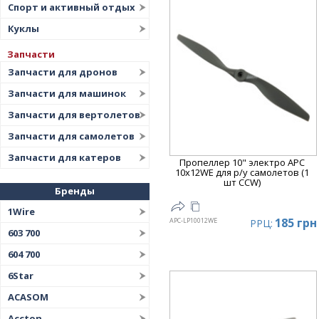
Спорт и активный отдых
Куклы
Запчасти
Запчасти для дронов
Запчасти для машинок
Запчасти для вертолетов
Запчасти для самолетов
Запчасти для катеров
Пропеллер 10" электро APC
10x12WE для р/у самолетов (1
шт CCW)
Бренды
1Wire
185 грн
APC-LP10012WE
РРЦ:
603 700
604 700
6Star
ACASOM
Accton