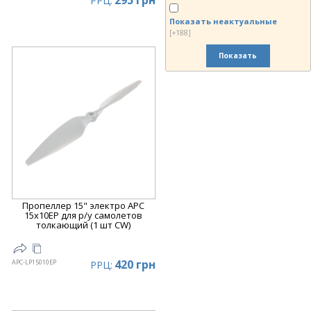
295 грн
РРЦ:
Показать неактуальные
[+188]
Показать
Пропеллер 15" электро APC
15x10EP для р/у самолетов
толкающий (1 шт CW)
420 грн
APC-LP15010EP
РРЦ: