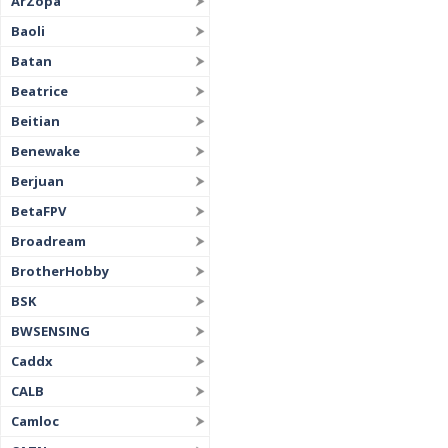
ArZopa
Baoli
Batan
Beatrice
Beitian
Benewake
Berjuan
BetaFPV
Broadream
BrotherHobby
BSK
BWSENSING
Caddx
CALB
Camloc