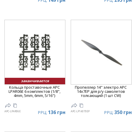
149 грн
295 грн
РРЦ:
РРЦ:
заканчивается
Кольца проставочные APC
Пропеллер 14" электро APC
LPAR06E 6 комплектов (1/8",
14x7EP для р/у самолетов
4mm, 5mm, 6mm, 5/16")
толкающий (1 шт CW)
136 грн
350 грн
APC-LPAR06E
APC-LP14070EP
РРЦ:
РРЦ: