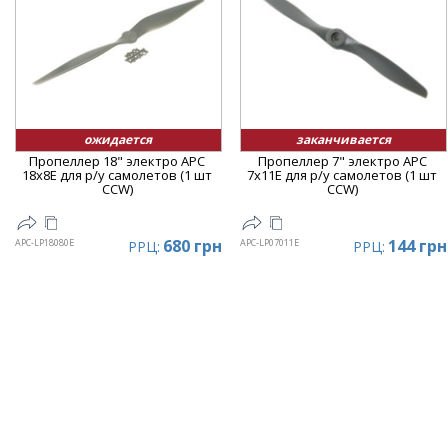
ожидается
заканчивается
Пропеллер 18" электро APC
Пропеллер 7" электро APC
18x8E для р/у самолетов (1 шт
7x11E для р/у самолетов (1 шт
CCW)
CCW)
680 грн
144 грн
APC-LP18080E
APC-LP07011E
РРЦ:
РРЦ: