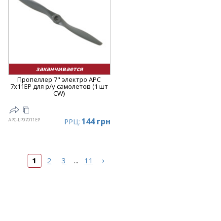
заканчивается
Пропеллер 7" электро APC
7x11EP для р/у самолетов (1 шт
CW)
144 грн
APC-LP07011EP
РРЦ:
›
1
2
3
11
...