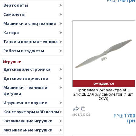
149 грн
РРЦ:
Вертолёты
Самолёты
Машинки и спецтехника
Катера
Танки и военная техника
Роботы и гаджеты
Игрушки
Детская электроника
Детское творчество
ожидается
Машинки, техника и
Пропеллер 24" электро APC
фигурки
24x12E для р/у самолетов (1 шт
CCW)
Игрушечное оружие
Конструкторы и 3D пазлы
1700
APC-LP24012E
РРЦ:
грн
Развивающие игрушки
Музыкальные игрушки