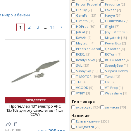
Falcon Propellers
Favourite
[7]
[2]
FlipSky
Foxeer
[2]
[2]
и нитро и бензин
GemFan
Haoye
[33]
[31]
Himoto
HOBBYWING
[60]
[16
›
1
2
3
11
HQProp
iFlight
...
[30]
[7]
JetCat
Jinyu Motors
[1]
[5]
KAVAN
Mayatech
[2]
[18]
Maytech
PowerBox
[4]
[2]
Precision Aerobatics
QX Motor
[15]
[4]
RCEXL
RCTurn
[2]
[7]
ReadyToSky
ROTO Motor
[7]
[4]
SAIL
SpeedyBee
[33]
[1]
SunnySky
Surpass Hobby
[19]
[
T-MOTOR
Tarot
[194]
[42]
TFL
UNI
[4]
[2]
VGOOD
VT-Prop
[5]
[1]
VYRIY
Waveshare
[3]
[1]
ожидается
Тип товара
Пропеллер 13" электро APC
аксессуар
запчасть
[924]
[70]
13x10E для р/у самолетов (1 шт
CCW)
Наличие
Есть в наличии
[255]
Ожидается
[20]
APC-LP13010E