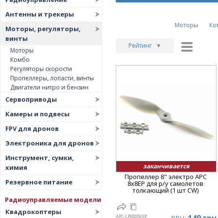
Антенны и трекеры
Моторы
Ко
Моторы, регуляторы,
винты
Рейтинг
▼
Моторы
Комбо
Рейтинг
▲
Регуляторы скорости
Дата
▲
Пропеллеры, лопасти, винты
Двигатели нитро и бензин
Дата
▼
Сервоприводы
Цена
▲
Камеры и подвесы
Цена
▼
FPV для дронов
Электроника для дронов
Инструмент, сумки,
заканчивается
химия
Пропеллер 8" электро APC
Резервное питание
8x8EP для р/у самолетов
толкающий (1 шт CW)
Радиоуправляемые модели
Квадрокоптеры
APC-LP08080EP