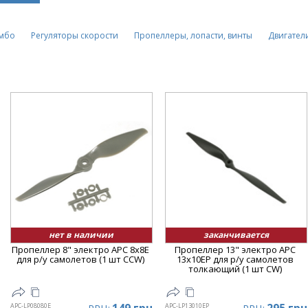
мбо
Регуляторы скорости
Пропеллеры, лопасти, винты
Двигател
нет в наличии
заканчивается
Пропеллер 8" электро APC 8x8E
Пропеллер 13" электро APC
для р/у самолетов (1 шт CCW)
13x10EP для р/у самолетов
толкающий (1 шт CW)
APC-LP08080E
APC-LP13010EP