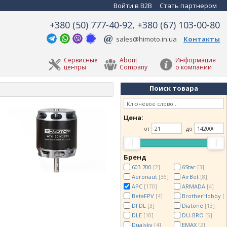
Войти в B2B
Стать партнером
+380 (50) 777-40-92, +380 (67) 103-00-80
sales@himoto.in.ua
Контакты
Сервисные
About
Информация
центры
Company
о компании
Поиск товара
Цена:
от
до
Бренд
603 700
6Star
[2]
[3]
Aeronaut
AirBot
[36]
[8]
APC
ARMADA
[170]
[4]
BetaFPV
BrotherHobby
[4]
[
DFDL
Diatone
[3]
[13]
DLE
DU-BRO
[10]
[5]
Dualsky
EMAX
[4]
[2]