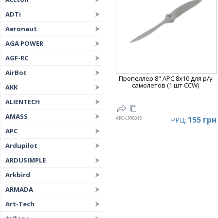
ADTi
Aeronaut
AGA POWER
AGF-RC
AirBot
Пропеллер 8" APC 8x10 для р/у
самолетов (1 шт CCW)
AKK
ALIENTECH
AMASS
155 грн
APC-LP08010
РРЦ:
APC
Ardupilot
ARDUSIMPLE
Arkbird
ARMADA
Art-Tech