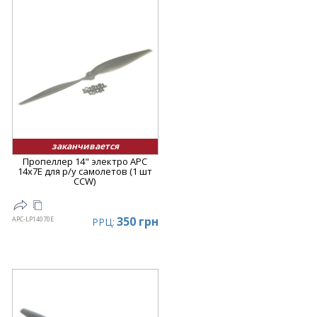
заканчивается
Пропеллер 14" электро APC
14x7E для р/у самолетов (1 шт
CCW)
350 грн
APC-LP14070E
РРЦ: