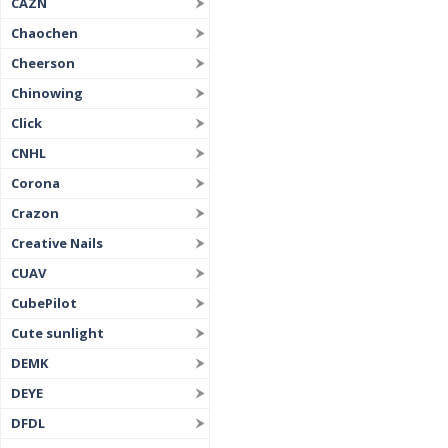
CAZN
Chaochen
Cheerson
Chinowing
Click
CNHL
Corona
Crazon
Creative Nails
CUAV
CubePilot
Cute sunlight
DEMK
DEYE
DFDL