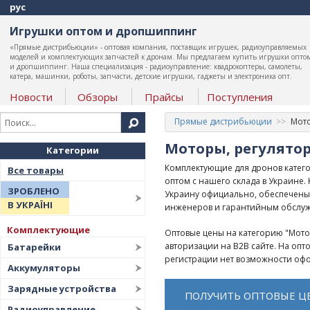
рус
Игрушки оптом и дропшиппинг
«Прямые дистрибьюции» - оптовая компания, поставщик игрушек, радиоуправляемых
моделей и комплектующих запчастей к дронам. Мы предлагаем купить игрушки опто
и дропшиппинг. Наша специализация - радиоуправление: квадрокоптеры, самолеты,
катера, машинки, роботы, запчасти, детские игрушки, гаджеты и электроника опт.
Новости
Обзоры
Прайсы
Поступления
Прямые дистрибьюции
Мото
Моторы, регулято
Категории
Комплектующие для дронов катего
Все товары
оптом с нашего склада в Украине
ЗРОБЛЕНО
Украину официально, обеспечены
В УКРАЇНІ
инженеров и гарантийным обслу
Комплектующие
Оптовые цены на категорию "Мото
авторизации на B2B сайте. На оп
Батарейки
регистрации нет возможности офо
Аккумуляторы
Зарядные устройства
ПОЛУЧИТЬ ОПТОВЫЕ Ц
Радиоуправление