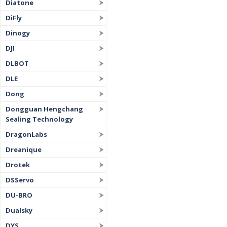
Diatone
DiFly
Dinogy
DJI
DLBOT
DLE
Dong
Dongguan Hengchang
Sealing Technology
DragonLabs
Dreanique
Drotek
DSServo
DU-BRO
Dualsky
DYS