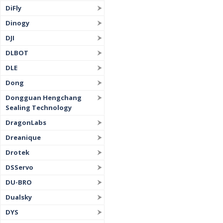
DiFly
Dinogy
DJI
DLBOT
DLE
Dong
Dongguan Hengchang
Sealing Technology
DragonLabs
Dreanique
Drotek
DSServo
DU-BRO
Dualsky
DYS