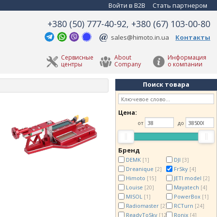
Войти в B2B
Стать партнером
+380 (50) 777-40-92, +380 (67) 103-00-80
sales@himoto.in.ua
Контакты
Сервисные
About
Информация
центры
Company
о компании
Поиск товара
Цена:
от
до
Бренд
DEMK
DJI
[1]
[3]
Dreanique
FrSky
[2]
[4]
Himoto
JETI model
[15]
[2]
Louise
Mayatech
[20]
[4]
MISOL
PowerBox
[1]
[1]
Radiomaster
RCTurn
[2]
[24]
ReadyToSky
Ronix
[12]
[4]