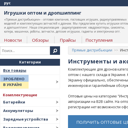
рус
Игрушки оптом и дропшиппинг
«Прямые дистрибьюции» - оптовая компания, поставщик игрушек, радиоуправляемых
моделей и комплектующих запчастей к дронам. Мы предлагаем купить игрушки опто
и дропшиппинг. Наша специализация - радиоуправление: квадрокоптеры, самолеты,
катера, машинки, роботы, запчасти, детские игрушки, гаджеты и электроника опт.
Новости
Обзоры
Прайсы
Поступления
Прямые дистрибьюции
Инст
Инструменты и акс
Категории
Комплектующие для дронов катего
Все товары
оптом с нашего склада в Украине
ЗРОБЛЕНО
Украину официально, обеспечены
В УКРАЇНІ
инженеров и гарантийным обслу
Комплектующие
Оптовые цены на категорию "Инстр
авторизации на B2B сайте. На оп
Батарейки
регистрации нет возможности офо
Аккумуляторы
Зарядные устройства
ПОЛУЧИТЬ ОПТОВЫЕ Ц
Радиоуправление