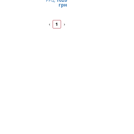
1020
РРЦ:
грн
1
‹
›