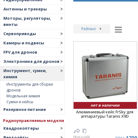
Антенны и трекеры
Моторы, регуляторы,
винты
Рейтинг
▼
Сервоприводы
Рейтинг
▲
Камеры и подвесы
Дата
▲
FPV для дронов
Дата
▼
Электроника для дронов
Цена
▲
Инструмент, сумки,
Цена
▼
химия
Инструменты для сборки
дронов
Модельная химия
Сумки и кейсы
нет в наличии
Резервное питание
Алюминиевый кейс FrSky для
аппаратуры Taranis X9D
Радиоуправляемые модели
Квадрокоптеры
Вертолёты
FR-ALU-CASE