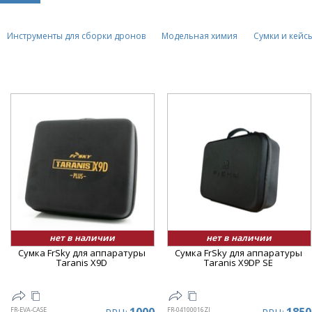
Инструменты для сборки дронов
Модельная химия
Сумки и кейс
нет в наличии
нет в наличии
Сумка FrSky для аппаратуры
Сумка FrSky для аппаратуры
Taranis X9D
Taranis X9DP SE
FR-EVA-CASE
FR-04100016ZJ