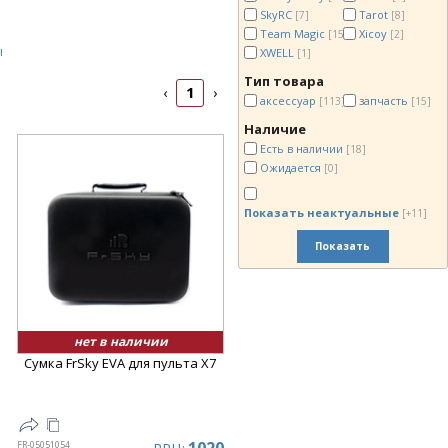
SkyRC
Tarot
[7]
[8]
Team Magic
Xicoy
[15]
[2]
ы
XWELL
[1]
Тип товара
1
‹
›
аксессуар
запчасть
[113]
[15]
Наличие
Есть в наличии
[18]
Ожидается
[0]
Показать неактуальные
[+11]
Показать
нет в наличии
Сумка FrSky EVA для пульта X7
FR-05051054