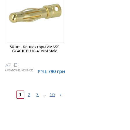
50 шт - Коннекторы AMASS
GC4010 PLUG 4.0MM Male
790 грн
AMS-GC4010-M3.G-X50
РРЦ:
›
1
2
3
10
...