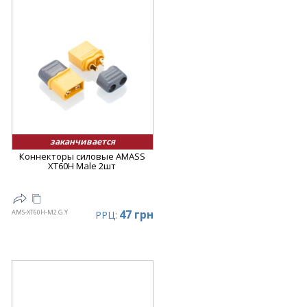
заканчивается
Коннекторы силовые AMASS
XT60H Male 2шт
47 грн
AMS-XT60H-M2.G.Y
РРЦ: