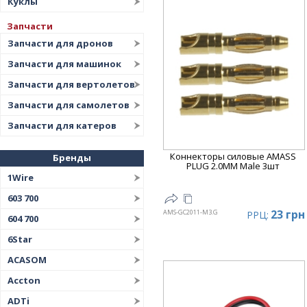
Куклы
Запчасти
Запчасти для дронов
Запчасти для машинок
Запчасти для вертолетов
Запчасти для самолетов
Запчасти для катеров
Коннекторы силовые AMASS
Бренды
PLUG 2.0MM Male 3шт
1Wire
603 700
23 грн
AMS-GC2011-M3.G
РРЦ:
604 700
6Star
ACASOM
Accton
ADTi