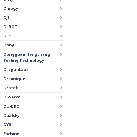
Dinogy
DJI
DLBOT
DLE
Dong
Dongguan Hengchang
Sealing Technology
DragonLabs
Dreanique
Drotek
DSServo
DU-BRO
Dualsky
DYS
Eachine