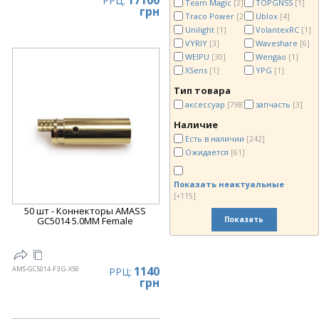
17100
РРЦ:
Team Magic
TOPGNSS
[2]
[1]
грн
Traco Power
Ublox
[2]
[4]
Unilight
VolantexRC
[1]
[1]
VYRIY
Waveshare
[3]
[6]
WEIPU
Wengao
[30]
[1]
XSens
YPG
[1]
[1]
Тип товара
аксессуар
запчасть
[798]
[3]
Наличие
Есть в наличии
[242]
Ожидается
[61]
Показать неактуальные
[+115]
50 шт - Коннекторы AMASS
GC5014 5.0MM Female
Показать
1140
AMS-GC5014-F3.G-X50
РРЦ:
грн