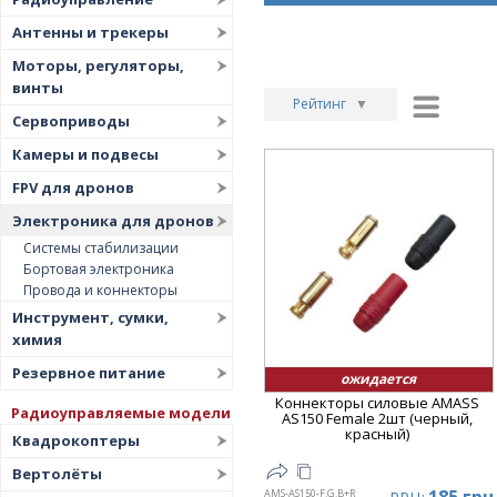
Антенны и трекеры
Моторы, регуляторы,
винты
Рейтинг
▼
Сервоприводы
Рейтинг
▲
Камеры и подвесы
Дата
▲
FPV для дронов
Дата
▼
Электроника для дронов
Цена
▲
Системы стабилизации
Бортовая электроника
Цена
▼
Провода и коннекторы
Инструмент, сумки,
химия
Резервное питание
ожидается
Коннекторы силовые AMASS
Радиоуправляемые модели
AS150 Female 2шт (черный,
красный)
Квадрокоптеры
Вертолёты
AMS-AS150-F.G.B+R