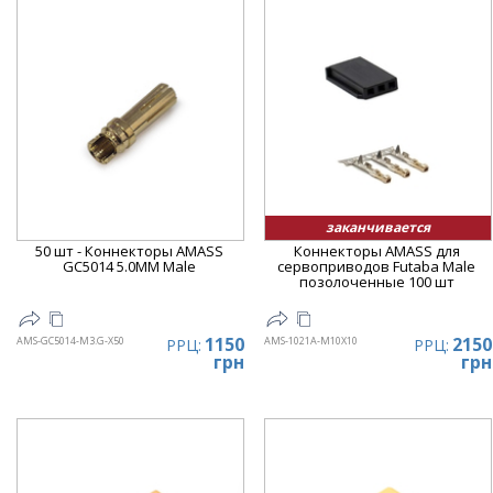
заканчивается
50 шт - Коннекторы AMASS
Коннекторы AMASS для
GC5014 5.0MM Male
сервоприводов Futaba Male
позолоченные 100 шт
1150
2150
AMS-GC5014-M3.G-X50
AMS-1021A-M10X10
РРЦ:
РРЦ:
грн
грн