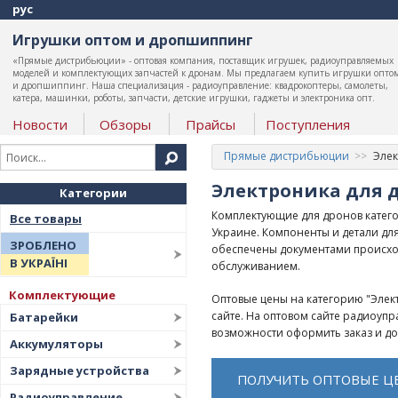
рус
Игрушки оптом и дропшиппинг
«Прямые дистрибьюции» - оптовая компания, поставщик игрушек, радиоуправляемых
моделей и комплектующих запчастей к дронам. Мы предлагаем купить игрушки опто
и дропшиппинг. Наша специализация - радиоуправление: квадрокоптеры, самолеты,
катера, машинки, роботы, запчасти, детские игрушки, гаджеты и электроника опт.
Новости
Обзоры
Прайсы
Поступления
Прямые дистрибьюции
Элек
Электроника для 
Категории
Комплектующие для дронов катего
Все товары
Украине. Компоненты и детали дл
ЗРОБЛЕНО
обеспечены документами происхо
В УКРАЇНІ
обслуживанием.
Комплектующие
Оптовые цены на категорию "Элек
сайте. На оптовом сайте радиоуп
Батарейки
возможности оформить заказ и д
Аккумуляторы
Зарядные устройства
ПОЛУЧИТЬ ОПТОВЫЕ Ц
Радиоуправление