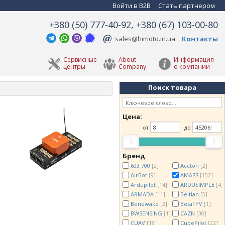
Войти в B2B
Стать партнером
+380 (50) 777-40-92, +380 (67) 103-00-80
sales@himoto.in.ua
Контакты
Сервисные
About
Информация
центры
Company
о компании
Поиск товара
Цена:
от
до
Бренд
603 700
Accton
[2]
[2]
AirBot
AMASS
[9]
[152]
Ardupilot
ARDUSIMPLE
[14]
[4]
ARMADA
Beitian
[11]
[5]
Benewake
BetaFPV
[2]
[1]
BWSENSING
CAZN
[1]
[30]
CUAV
CubePilot
[18]
[22]