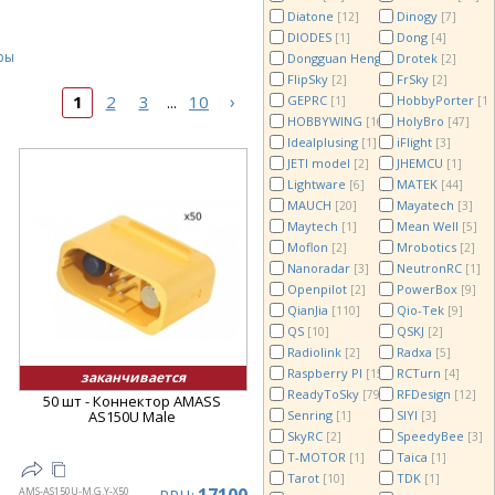
Diatone
Dinogy
[12]
[7]
DIODES
Dong
[1]
[4]
ры
Dongguan Hengchang
Drotek
[5]
[2]
FlipSky
FrSky
[2]
[2]
›
1
2
3
10
GEPRC
HobbyPorter
...
[1]
[1]
HOBBYWING
HolyBro
[16]
[47]
Idealplusing
iFlight
[1]
[3]
JETI model
JHEMCU
[2]
[1]
Lightware
MATEK
[6]
[44]
MAUCH
Mayatech
[20]
[3]
Maytech
Mean Well
[1]
[5]
Moflon
Mrobotics
[2]
[2]
Nanoradar
NeutronRC
[3]
[1]
Openpilot
PowerBox
[2]
[9]
QianJia
Qio-Tek
[110]
[9]
QS
QSKJ
[10]
[2]
Radiolink
Radxa
[2]
[5]
Raspberry PI
RCTurn
[15]
[4]
заканчивается
ReadyToSky
RFDesign
[79]
[12]
50 шт - Коннектор AMASS
Senring
SIYI
AS150U Male
[1]
[3]
SkyRC
SpeedyBee
[2]
[3]
T-MOTOR
Taica
[1]
[1]
Tarot
TDK
[10]
[1]
AMS-AS150U-M.G.Y-X50