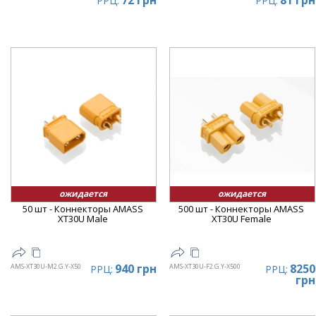
72 грн
81 грн
РРЦ:
РРЦ:
ожидается
ожидается
50 шт - Коннекторы AMASS
500 шт - Коннекторы AMASS
XT30U Male
XT30U Female
940 грн
8250
AMS-XT30U-M2.G.Y-X50
AMS-XT30U-F2.G.Y-X500
РРЦ:
РРЦ:
грн