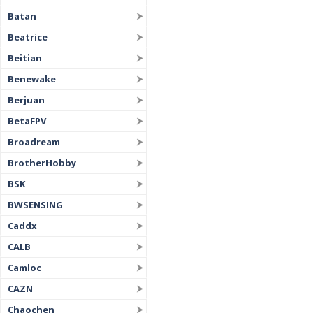
Batan
Beatrice
Beitian
Benewake
Berjuan
BetaFPV
Broadream
BrotherHobby
BSK
BWSENSING
Caddx
CALB
Camloc
CAZN
Chaochen