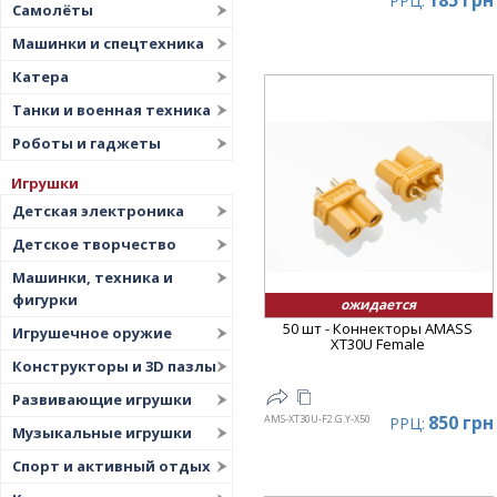
185 грн
РРЦ:
Самолёты
Машинки и спецтехника
Катера
Танки и военная техника
Роботы и гаджеты
Игрушки
Детская электроника
Детское творчество
Машинки, техника и
фигурки
ожидается
50 шт - Коннекторы AMASS
Игрушечное оружие
XT30U Female
Конструкторы и 3D пазлы
Развивающие игрушки
850 грн
AMS-XT30U-F2.G.Y-X50
РРЦ:
Музыкальные игрушки
Спорт и активный отдых