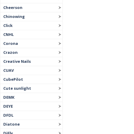
Cheerson
Chinowing
Click
CNHL
Corona
Crazon
Creative Nails
CUAV
CubePilot
Cute sunlight
DEMK
DEYE
DFDL
Diatone
DiFly