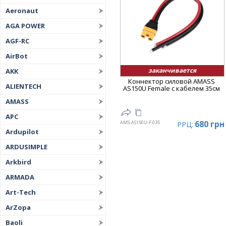
Aeronaut
AGA POWER
AGF-RC
AirBot
заканчивается
AKK
Коннектор силовой AMASS
ALIENTECH
AS150U Female с кабелем 35см
AMASS
APC
680 грн
AMS-AS150U-F.035
РРЦ:
Ardupilot
ARDUSIMPLE
Arkbird
ARMADA
Art-Tech
ArZopa
Baoli