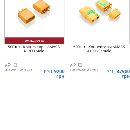
ожидается
500 шт - Коннекторы AMASS
500 шт - Коннекторы AMASS
XT30U Male
XT90S Female
9200
47900
AMS-XT30U-M2.G.Y-X500
AMS-XT90S-F2.G.Y-X500
РРЦ:
РРЦ:
грн
грн