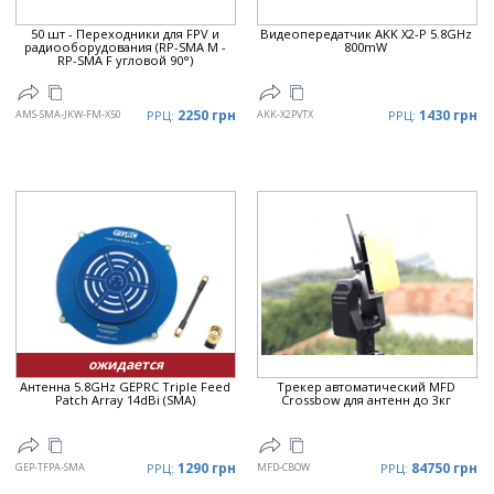
50 шт - Переходники для FPV и
Видеопередатчик AKK X2-P 5.8GHz
радиооборудования (RP-SMA M -
800mW
RP-SMA F угловой 90°)
2250 грн
1430 грн
AMS-SMA-JKW-FM-X50
РРЦ:
AKK-X2PVTX
РРЦ:
ожидается
Антенна 5.8GHz GEPRC Triple Feed
Трекер автоматический MFD
Patch Array 14dBi (SMA)
Crossbow для антенн до 3кг
1290 грн
84750 грн
GEP-TFPA-SMA
РРЦ:
MFD-CBOW
РРЦ: