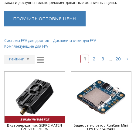
заказ и доступны только рекомендованные розничные цены.
ПОЛУЧИТЬ ОПТОВЫЕ ЦЕНЫ
Системы FPV для дронов
Дисплеи и очки для FPV
Комплектующие для FPV
›
1
2
3
20
...
Рейтинг
▼
Рейтинг
▲
Дата
▲
Дата
▼
Цена
▲
Цена
▼
заканчивается
Видеопередатчик GEPRC MATEN
Видеорегистратор RunCam Mini
1.2G VTX PRO 5W
FPV DVR 640x480