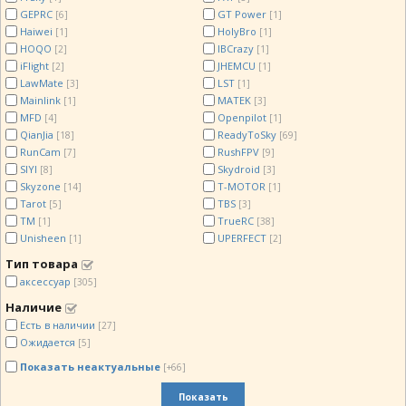
GEPRC
GT Power
[6]
[1]
Haiwei
HolyBro
[1]
[1]
HOQO
IBCrazy
[2]
[1]
iFlight
JHEMCU
[2]
[1]
LawMate
LST
[3]
[1]
Mainlink
MATEK
[1]
[3]
MFD
Openpilot
[4]
[1]
QianJia
ReadyToSky
[18]
[69]
RunCam
RushFPV
[7]
[9]
SIYI
Skydroid
[8]
[3]
Skyzone
T-MOTOR
[14]
[1]
Tarot
TBS
[5]
[3]
TM
TrueRC
[1]
[38]
Unisheen
UPERFECT
[1]
[2]
Тип товара
аксессуар
[305]
Наличие
Есть в наличии
[27]
Ожидается
[5]
Показать неактуальные
[+66]
Показать