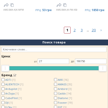
53 грн
1850 грн
AMS-SMA-KJK-MFM
РРЦ:
AMS-SMA-JK-FM-X50
РРЦ:
›
1
2
3
20
...
Поиск товара
Цена:
от
до
Бренд
ADTi
AKK
[1]
[16]
ALIENTECH
AMASS
[1]
[35]
Ardupilot
Arkbird
[1]
[3]
ArZopa
Caddx
[1]
[14]
CubePilot
Diatone
[1]
[1]
DJI
Foxeer
[1]
[19]
FrSky
FXT
[1]
[3]