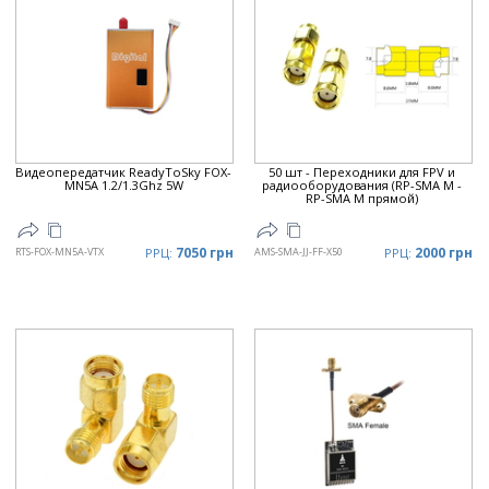
Видеопередатчик ReadyToSky FOX-
50 шт - Переходники для FPV и
MN5A 1.2/1.3Ghz 5W
радиооборудования (RP-SMA M -
RP-SMA M прямой)
7050 грн
2000 грн
RTS-FOX-MN5A-VTX
РРЦ:
AMS-SMA-JJ-FF-X50
РРЦ: