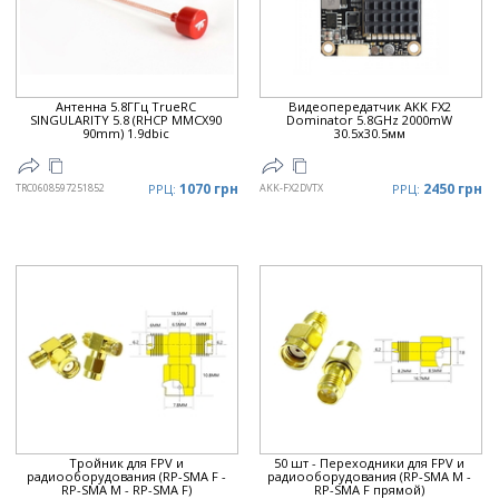
Антенна 5.8ГГц TrueRC
Видеопередатчик AKK FX2
SINGULARITY 5.8 (RHCP MMCX90
Dominator 5.8GHz 2000mW
90mm) 1.9dbic
30.5x30.5мм
1070 грн
2450 грн
TRC0608597251852
РРЦ:
AKK-FX2DVTX
РРЦ:
Тройник для FPV и
50 шт - Переходники для FPV и
радиооборудования (RP-SMA F -
радиооборудования (RP-SMA M -
RP-SMA M - RP-SMA F)
RP-SMA F прямой)