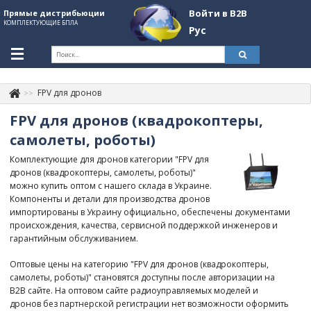
Войти в B2B
Прямые дистрибьюции
КОМПЛЕКТУЮЩИЕ БПЛА
Рус
Укр
Рус
FPV для дронов
Контакты
+380507774092
FPV для дронов (квадрокоптеры,
Информация о компании
самолеты, роботы)
Комплектующие для дронов категории "FPV для
About Company
дронов (квадрокоптеры, самолеты, роботы)"
можно купить оптом с нашего склада в Украине.
Обзоры
Компоненты и детали для производства дронов
импортированы в Украину официально, обеспечены документами
Категории
происхождения, качества, сервисной поддержкой инженеров и
гарантийным обслуживанием.
Бренды
Оптовые цены на категорию "FPV для дронов (квадрокоптеры,
Войти в B2B
самолеты, роботы)" становятся доступны после авторизации на
B2B сайте. На оптовом сайте радиоуправляемых моделей и
Стать партнером
дронов без партнерской регистрации нет возможности оформить