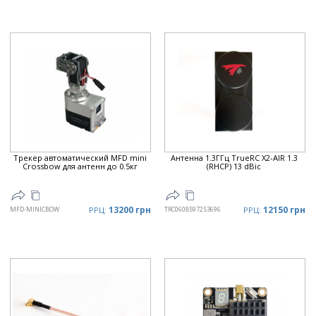
Трекер автоматический MFD mini
Антенна 1.3ГГц TrueRC X2-AIR 1.3
Crossbow для антенн до 0.5кг
(RHCP) 13 dBic
13200 грн
12150 грн
MFD-MINICBOW
РРЦ:
TRC0608597253696
РРЦ: