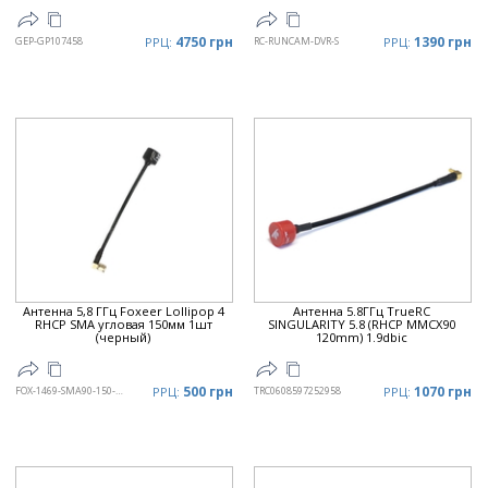
4750 грн
1390 грн
GEP-GP107458
РРЦ:
RC-RUNCAM-DVR-S
РРЦ:
Антенна 5,8 ГГц Foxeer Lollipop 4
Антенна 5.8ГГц TrueRC
RHCP SMA угловая 150мм 1шт
SINGULARITY 5.8 (RHCP MMCX90
(черный)
120mm) 1.9dbic
500 грн
1070 грн
FOX-1469-SMA90-150-BL
РРЦ:
TRC0608597252958
РРЦ: