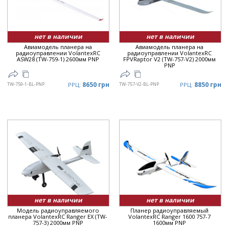
Цена
▼
нет в наличии
нет в наличии
Авиамодель планера на
Авиамодель планера на
радиоуправлении VolantexRC
радиоуправлении VolantexRC
ASW28 (TW-759-1) 2600мм PNP
FPVRaptor V2 (TW-757-V2) 2000мм
PNP
8650 грн
8850 грн
TW-759-1-BL-PNP
РРЦ:
TW-757-V2-BL-PNP
РРЦ:
нет в наличии
нет в наличии
Модель радиоуправляемого
Планер радиоуправляемый
планера VolantexRC Ranger EX (TW-
VolantexRC Ranger 1600 757-7
757-3) 2000мм PNP
1600мм PNP