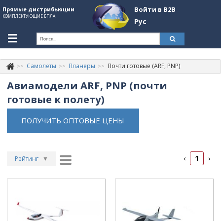
Войти в B2B
Прямые дистрибьюции
КОМПЛЕКТУЮЩИЕ БПЛА
Рус
Укр
Рус
Самолёты
Планеры
Почти готовые (ARF, PNP)
Контакты
+380507774092
Авиамодели ARF, PNP (почти
Информация о компании
готовые к полету)
About Company
ПОЛУЧИТЬ ОПТОВЫЕ ЦЕНЫ
Обзоры
Категории
1
‹
›
Рейтинг
▼
Бренды
Рейтинг
▲
Дата
▲
Войти в B2B
Дата
▼
Стать партнером
Цена
▲