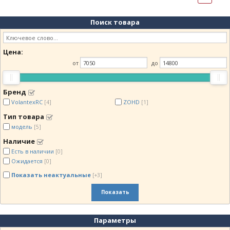
Поиск товара
Цена:
от
до
Бренд
VolantexRC
ZOHD
[4]
[1]
Тип товара
модель
[5]
Наличие
Есть в наличии
[0]
Ожидается
[0]
Показать неактуальные
[+3]
Показать
Параметры