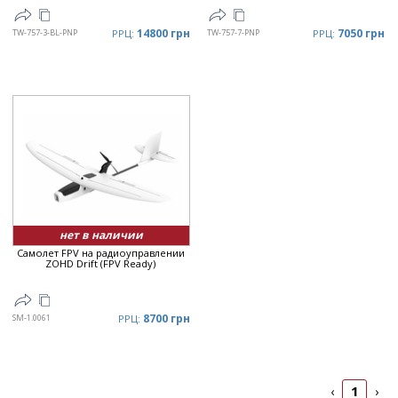
14800 грн
7050 грн
TW-757-3-BL-PNP
РРЦ:
TW-757-7-PNP
РРЦ:
нет в наличии
Самолет FPV на радиоуправлении
ZOHD Drift (FPV Ready)
8700 грн
SM-1.0061
РРЦ:
1
‹
›