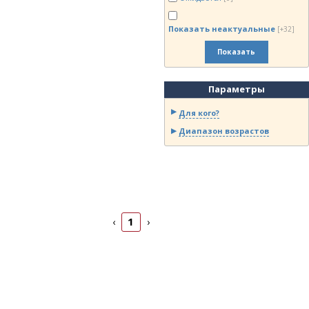
Показать неактуальные
[+32]
Показать
Параметры
Для кого?
Диапазон возрастов
1
‹
›