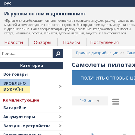
рус
Игрушки оптом и дропшиппинг
«Прямые дистрибьюции» - оптовая компания, поставщик игрушек, радиоуправляемых
моделей и комплектующих запчастей к дронам. Мы предлагаем купить игрушки опто
и дропшиппинг. Наша специализация - радиоуправление: квадрокоптеры, самолеты,
катера, машинки, роботы, запчасти, детские игрушки, гаджеты и электроника опт.
Новости
Обзоры
Прайсы
Поступления
Прямые дистрибьюции
Сам
Самолеты пилота
Категории
Все товары
ПОЛУЧИТЬ ОПТОВЫЕ Ц
ЗРОБЛЕНО
В УКРАЇНІ
Комплектующие
Рейтинг
▼
Батарейки
Рейтинг
▲
Аккумуляторы
Дата
▲
Зарядные устройства
Дата
▼
Радиоуправление