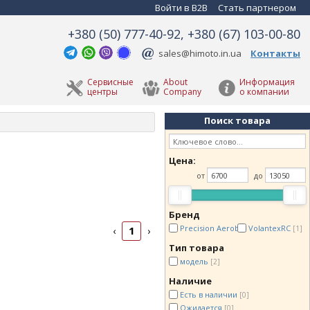
Войти в B2B
Стать партнером
+380 (50) 777-40-92, +380 (67) 103-00-80
sales@himoto.in.ua
Контакты
Сервисные
About
Информация
центры
Company
о компании
Поиск товара
Цена:
от
до
Бренд
Precision Aerobatics
VolantexRC
[1]
[1]
1
‹
›
Тип товара
модель
[2]
Наличие
Есть в наличии
[0]
Ожидается
[0]