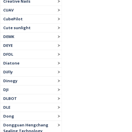
Creative Nails
CUAV
CubePilot
Cute sunlight
DEMK
DEYE
DFDL
Diatone
DiFly
Dinogy
DJI
DLBOT
DLE
Dong
Dongguan Hengchang
Sealing Technology