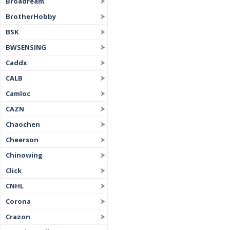
Broadream
BrotherHobby
BSK
BWSENSING
Caddx
CALB
Camloc
CAZN
Chaochen
Cheerson
Chinowing
Click
CNHL
Corona
Crazon