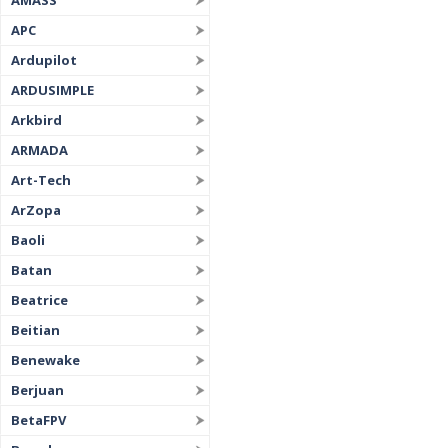
AMASS
APC
Ardupilot
ARDUSIMPLE
Arkbird
ARMADA
Art-Tech
ArZopa
Baoli
Batan
Beatrice
Beitian
Benewake
Berjuan
BetaFPV