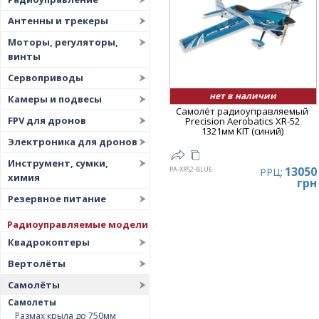
Цена
▲
Антенны и трекеры
Цена
▼
Моторы, регуляторы,
винты
Сервоприводы
нет в наличии
Камеры и подвесы
Самолёт радиоуправляемый
FPV для дронов
Precision Aerobatics XR-52
1321мм KIT (синий)
Электроника для дронов
Инструмент, сумки,
13050
PA-XR52-BLUE
РРЦ:
химия
грн
Резервное питание
Радиоуправляемые модели
Квадрокоптеры
Вертолёты
Самолёты
Самолеты
Размах крыла до 750мм