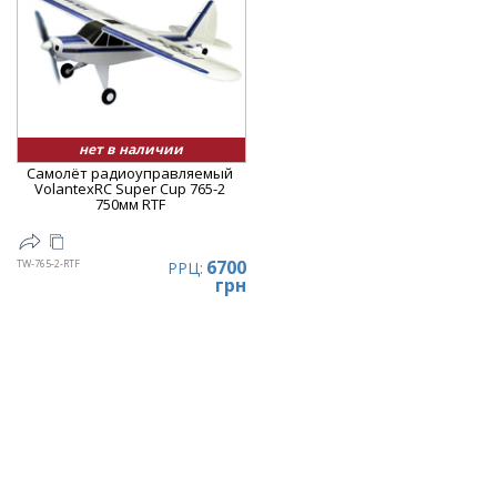
нет в наличии
Самолёт радиоуправляемый
VolantexRC Super Cup 765-2
750мм RTF
6700
TW-765-2-RTF
РРЦ:
грн