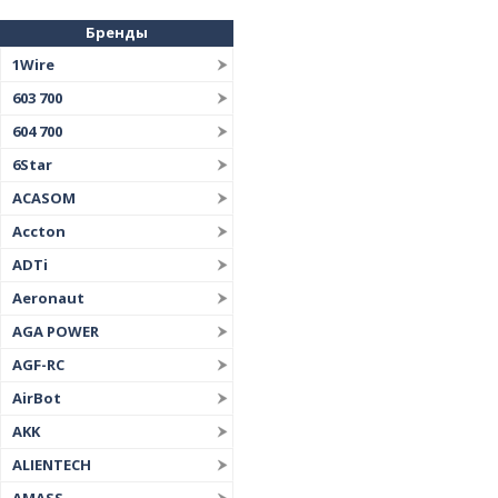
Бренды
1Wire
603 700
604 700
6Star
ACASOM
Accton
ADTi
Aeronaut
AGA POWER
AGF-RC
AirBot
AKK
ALIENTECH