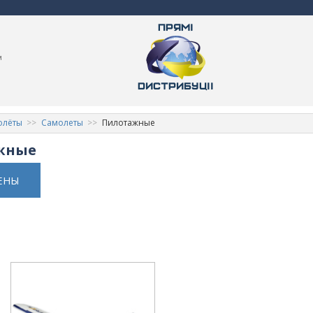
м
олёты
Самолеты
Пилотажные
жные
ЕНЫ