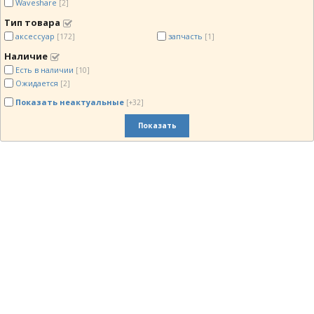
Waveshare
[2]
Тип товара
аксессуар
запчасть
[172]
[1]
Наличие
Есть в наличии
[10]
Ожидается
[2]
Показать неактуальные
[+32]
Показать