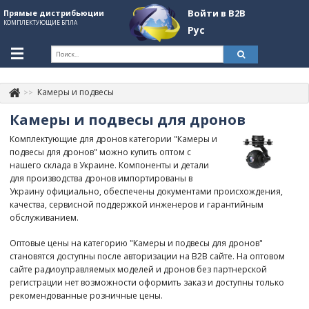
Войти в B2B
Прямые дистрибьюции
КОМПЛЕКТУЮЩИЕ БПЛА
Рус
Укр
Рус
Камеры и подвесы
Контакты
+380507774092
Камеры и подвесы для дронов
Информация о компании
Комплектующие для дронов категории "Камеры и
подвесы для дронов" можно купить оптом с
About Company
нашего склада в Украине. Компоненты и детали
для производства дронов импортированы в
Обзоры
Украину официально, обеспечены документами происхождения,
качества, сервисной поддержкой инженеров и гарантийным
Категории
обслуживанием.
Бренды
Оптовые цены на категорию "Камеры и подвесы для дронов"
становятся доступны после авторизации на B2B сайте. На оптовом
Войти в B2B
сайте радиоуправляемых моделей и дронов без партнерской
регистрации нет возможности оформить заказ и доступны только
Стать партнером
рекомендованные розничные цены.