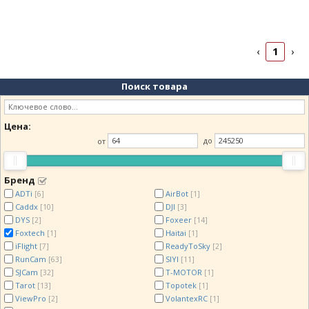
1
‹
›
Поиск товара
Цена:
от
до
Бренд
ADTi
AirBot
[6]
[1]
Caddx
DJI
[10]
[3]
DYS
Foxeer
[2]
[14]
Foxtech
Haitai
[1]
[1]
iFlight
ReadyToSky
[7]
[2]
RunCam
SIYI
[63]
[11]
SJCam
T-MOTOR
[32]
[1]
Tarot
Topotek
[13]
[1]
ViewPro
VolantexRC
[2]
[1]