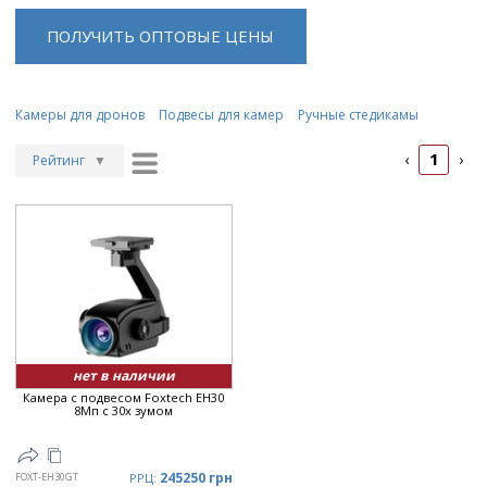
ПОЛУЧИТЬ ОПТОВЫЕ ЦЕНЫ
Камеры для дронов
Подвесы для камер
Ручные стедикамы
1
‹
›
Рейтинг
▼
Рейтинг
▲
Дата
▲
Дата
▼
Цена
▲
Цена
▼
нет в наличии
Камера с подвесом Foxtech EH30
8Мп с 30x зумом
245250 грн
FOXT-EH30GT
РРЦ: