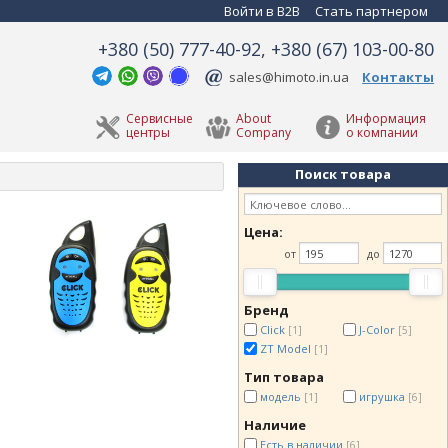
Войти в B2B
Стать партнером
+380 (50) 777-40-92, +380 (67) 103-00-80
sales@himoto.in.ua
Контакты
Сервисные
About
Информация
центры
Company
о компании
Поиск товара
Цена:
от
до
Бренд
Click
J-Color
[1]
[5]
ZT Model
[1]
Тип товара
модель
игрушка
[1]
[6]
Наличие
Есть в наличии
[6]