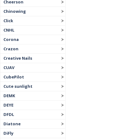
Cheerson
Chinowing
Click
CNHL
Corona
Crazon
Creative Nails
CUAV
CubePilot
Cute sunlight
DEMK
DEYE
DFDL
Diatone
DiFly