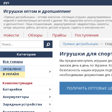
рус
Игрушки оптом и дропшиппинг
«Прямые дистрибьюции» - оптовая компания, поставщик игрушек, радиоуправляемых
моделей и комплектующих запчастей к дронам. Мы предлагаем купить игрушки опто
и дропшиппинг. Наша специализация - радиоуправление: квадрокоптеры, самолеты,
катера, машинки, роботы, запчасти, детские игрушки, гаджеты и электроника опт.
Новости
Обзоры
Прайсы
Поступления
Прямые дистрибьюции
Спор
Игрушки для спорт
Категории
Мы предлагаем купить игрушки для
Все товары
заказов день в день по Украине.
ЗРОБЛЕНО
безопасность наших игрушек подт
В УКРАЇНІ
необходимыми документами для о
Комплектующие
ПОЛУЧИТЬ ОПТОВЫЕ Ц
Батарейки
Аккумуляторы
Зарядные устройства
Радиоуправление