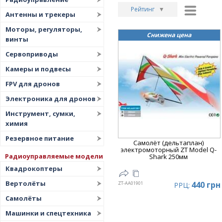
Рейтинг
▼
Антенны и трекеры
Рейтинг
▲
Моторы, регуляторы,
Снижена цена
винты
Дата
▲
Сервоприводы
Дата
▼
Камеры и подвесы
Цена
▲
FPV для дронов
Цена
▼
Электроника для дронов
Инструмент, сумки,
химия
Резервное питание
Самолёт (дельтаплан)
электромоторный ZT Model Q-
Радиоуправляемые модели
Shark 250мм
Квадрокоптеры
Вертолёты
440 грн
ZT-AA01901
РРЦ:
Самолёты
Машинки и спецтехника