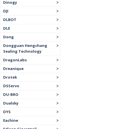
Dinogy
DJI
DLBOT
DLE
Dong
Dongguan Hengchang
Sealing Technology
DragonLabs
Dreanique
Drotek
DSServo
DU-BRO
Dualsky
DYS
Eachine