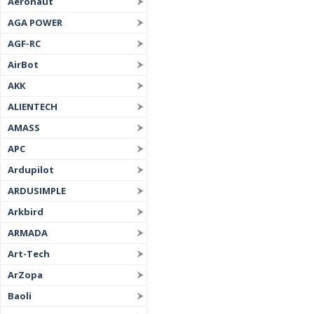
Aeronaut
AGA POWER
AGF-RC
AirBot
AKK
ALIENTECH
AMASS
APC
Ardupilot
ARDUSIMPLE
Arkbird
ARMADA
Art-Tech
ArZopa
Baoli