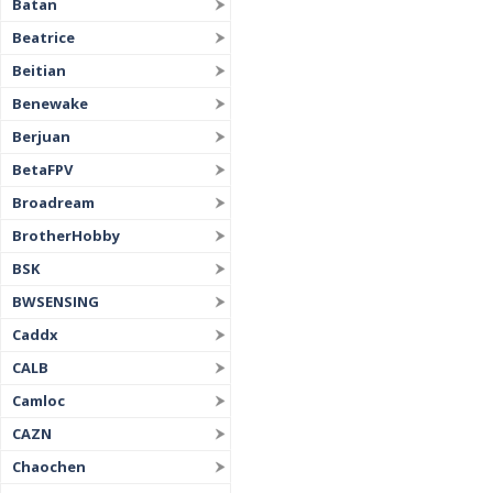
Batan
Beatrice
Beitian
Benewake
Berjuan
BetaFPV
Broadream
BrotherHobby
BSK
BWSENSING
Caddx
CALB
Camloc
CAZN
Chaochen