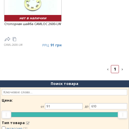
нет в наличии
Стопорная шайба CAMLOC 2600-LW
91 грн
CAML-2600-LW
РРЦ:
1
‹
›
Поиск товара
Цена:
от
до
Тип товара
аксессуар
[3]