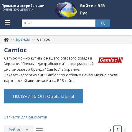
Войти в B2B
Прямые дистрибьюции
КОМПЛЕКТУЮЩИЕ БПЛА
Рус
Укр
Рус
Бренды
Camloc
Контакты
+380507774092
Camloc
Информация о компании
Camloc можно купить с нашего оптового склада в
Украине. "Прямые дистрибьюции" - официальный
About Company
дистрибьютор бренда "Camloc" в Украине.
Заказать ассортимент "Camloc" по оптовым ценам можно после
Обзоры
партнерской авторизации на B2B сайте.
Категории
ПОЛУЧИТЬ ОПТОВЫЕ ЦЕНЫ
Бренды
Войти в B2B
Запчасти для самолетов
Стать партнером
1
‹
›
Рейтинг
▼