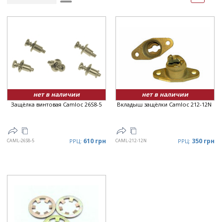
Рейтинг
▲
Дата
▲
Дата
▼
Цена
▲
Цена
▼
нет в наличии
нет в наличии
Защёлка винтовая Camloc 26S8-5
Вкладыш защёлки Camloc 212-12N
610 грн
350 грн
CAML-26S8-5
РРЦ:
CAML-212-12N
РРЦ: