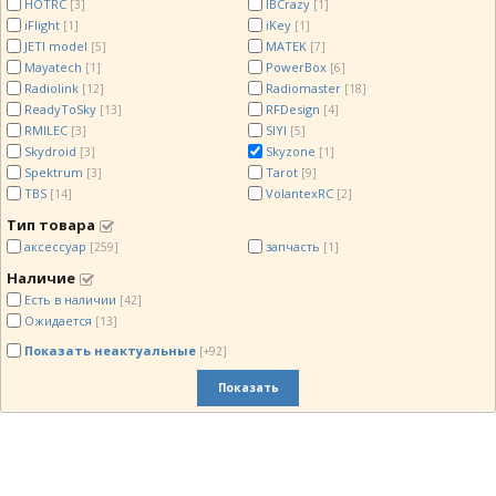
HOTRC
IBCrazy
[3]
[1]
iFlight
iKey
[1]
[1]
JETI model
MATEK
[5]
[7]
Mayatech
PowerBox
[1]
[6]
Radiolink
Radiomaster
[12]
[18]
ReadyToSky
RFDesign
[13]
[4]
RMILEC
SIYI
[3]
[5]
Skydroid
Skyzone
[3]
[1]
Spektrum
Tarot
[3]
[9]
TBS
VolantexRC
[14]
[2]
Тип товара
аксессуар
запчасть
[259]
[1]
Наличие
Есть в наличии
[42]
Ожидается
[13]
Показать неактуальные
[+92]
Показать