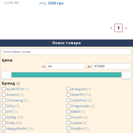
3350 грн
SZ-CRSF-REP
РРЦ:
1
‹
›
Поиск товара
Цена:
от
до
Бренд
ALIENTECH
Ardupilot
[1]
[1]
Arkbird
BetaFPV
[1]
[10]
Chinowing
CubePilot
[1]
[2]
DiFly
DragonLabs
[1]
[2]
DYS
EMAX
[1]
[1]
FlySky
Foxeer
[22]
[2]
FrSky
Futaba
[83]
[3]
HappyModel
HolyBro
[15]
[2]