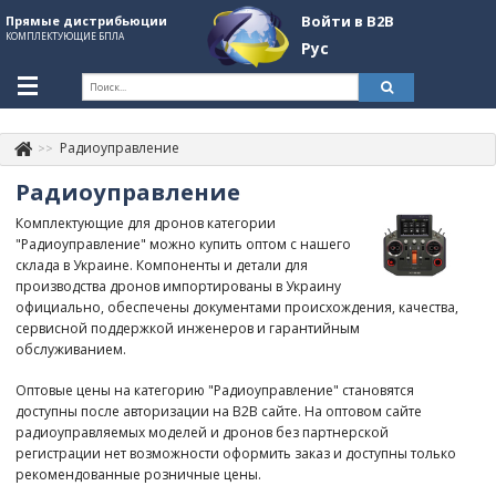
Войти в B2B
Прямые дистрибьюции
КОМПЛЕКТУЮЩИЕ БПЛА
Рус
Укр
Рус
Радиоуправление
Контакты
+380507774092
Радиоуправление
Информация о компании
Комплектующие для дронов категории
"Радиоуправление" можно купить оптом с нашего
About Company
склада в Украине. Компоненты и детали для
производства дронов импортированы в Украину
Обзоры
официально, обеспечены документами происхождения, качества,
сервисной поддержкой инженеров и гарантийным
Категории
обслуживанием.
Бренды
Оптовые цены на категорию "Радиоуправление" становятся
доступны после авторизации на B2B сайте. На оптовом сайте
Войти в B2B
радиоуправляемых моделей и дронов без партнерской
регистрации нет возможности оформить заказ и доступны только
Стать партнером
рекомендованные розничные цены.