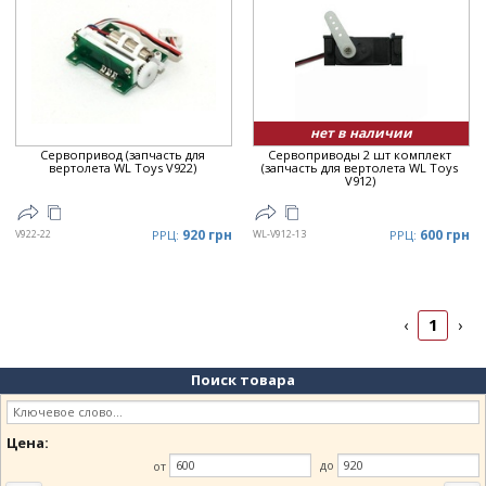
Дата
▼
Цена
▲
Цена
▼
нет в наличии
Сервопривод (запчасть для
Сервоприводы 2 шт комплект
вертолета WL Toys V922)
(запчасть для вертолета WL Toys
V912)
920 грн
600 грн
V922-22
РРЦ:
WL-V912-13
РРЦ:
1
‹
›
Поиск товара
Цена:
от
до