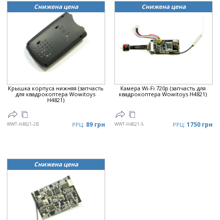
Снижена цена
Снижена цена
Крышка корпуса нижняя (запчасть
Камера Wi-Fi 720p (запчасть для
для квадрокоптера Wowitoys
квадрокоптера Wowitoys H4821)
H4821)
89 грн
1750 грн
WWT-H4821-2B
РРЦ:
WWT-H4821-5
РРЦ:
Снижена цена