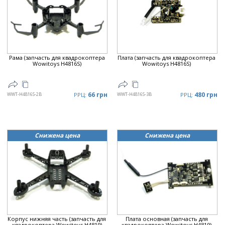
Цена
▲
Цена
▼
Рама (запчасть для квадрокоптера
Плата (запчасть для квадрокоптера
Wowitoys H4816S)
Wowitoys H4816S)
66 грн
480 грн
WWT-H4816S-2B
РРЦ:
WWT-H4816S-3B
РРЦ:
Снижена цена
Снижена цена
Корпус нижняя часть (запчасть для
Плата основная (запчасть для
квадрокоптера Wowitoys H4819)
квадрокоптера Wowitoys H4819)