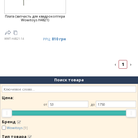
Плата (запчасть для квадрокоптера
Wowitoys H4821)
810 грн
WWT-H4821-14
РРЦ:
1
‹
›
Поиск товара
Цена:
от
до
Бренд
Wowitoys
[9]
Тип товара