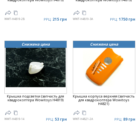
215 грн
1750 грн
WWT-H4819-2B
РРЦ:
WWT-H4819-3A
РРЦ:
Снижена цена
Снижена цена
Крышка подсветки (запчасть для
Крышка корпуса верхняя (запчасть
квадрокоптера Wowitoys H4819)
для квадрокоптера Wowitoys
H4821)
53 грн
89 грн
WWT-H4819-14
РРЦ:
WWT-H4821-2A
РРЦ: