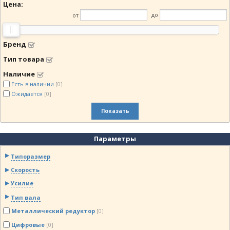
Цена:
от
до
Бренд
Тип товара
Наличие
Есть в наличии
[0]
Ожидается
[0]
Показать
Параметры
Типоразмер
Скорость
Усилие
Тип вала
Металлический редуктор
[0]
Цифровые
[0]