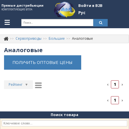
Войти в B2B
Прямые дистрибьюции
КОМПЛЕКТУЮЩИЕ БПЛА
Рус
Укр
Рус
Сервоприводы
Большие
Аналоговые
Контакты
+380507774092
Аналоговые
Информация о компании
ПОЛУЧИТЬ ОПТОВЫЕ ЦЕНЫ
About Company
Обзоры
1
‹
›
Рейтинг
▼
Категории
Рейтинг
▲
Бренды
1
‹
›
Дата
▲
Войти в B2B
Дата
▼
Поиск товара
Цена
▲
Стать партнером
Цена
▼