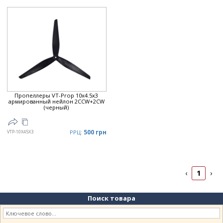
Рейтинг
▲
Дата
▲
Дата
▼
Цена
▲
Цена
▼
Пропеллеры VT-Prop 10x4.5x3
армированный нейлон 2CCW+2CW
(черный)
500 грн
VTP-10X45X3
РРЦ:
1
‹
›
Поиск товара