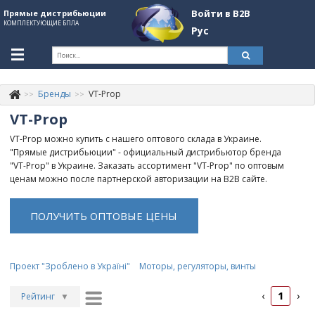
Войти в B2B
Прямые дистрибьюции
КОМПЛЕКТУЮЩИЕ БПЛА
Рус
Укр
Рус
Бренды
VT-Prop
Контакты
+380507774092
VT-Prop
Информация о компании
VT-Prop можно купить с нашего оптового склада в Украине.
"Прямые дистрибьюции" - официальный дистрибьютор бренда
About Company
"VT-Prop" в Украине. Заказать ассортимент "VT-Prop" по оптовым
ценам можно после партнерской авторизации на B2B сайте.
Обзоры
ПОЛУЧИТЬ ОПТОВЫЕ ЦЕНЫ
Категории
Бренды
Проект "Зроблено в Україні"
Моторы, регуляторы, винты
Войти в B2B
1
‹
›
Стать партнером
Рейтинг
▼