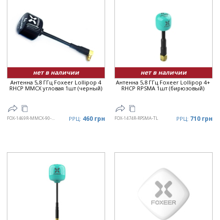
нет в наличии
нет в наличии
Антенна 5,8 ГГц Foxeer Lollipop 4
Антенна 5,8 ГГц Foxeer Lollipop 4+
RHCP MMCX угловая 1шт (черный)
RHCP RPSMA 1шт (бирюзовый)
460 грн
710 грн
FOX-1469R-MMCX-90-BL
РРЦ:
FOX-1474R-RPSMA-TL
РРЦ: