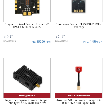
Регулятор 4-в-1 Foxeer Reaper V2
Приемник Foxeer ELRS 868-915MHz
82A F4 128K BL32 4-8S
Diversity
15200 грн
1450 грн
FOX-MR1826
РРЦ:
FOX-MR1824
РРЦ:
ожидается
нет в наличии
Видеопередатчик Foxeer Reaper
Антенна 5,8 ГГц Foxeer Lollipop 4
Infinity v2 4.9-6.0GHz 80Ch 5W
RHCP SMA 1шт (красный)