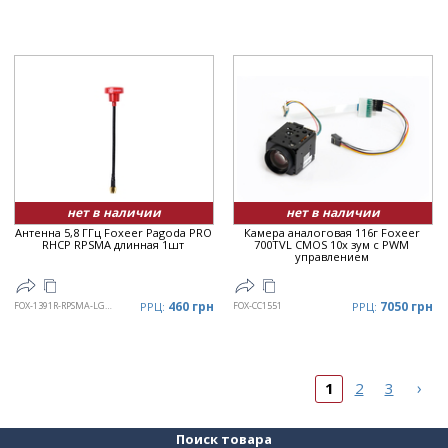
нет в наличии
нет в наличии
Антенна 5,8 ГГц Foxeer Pagoda PRO
Камера аналоговая 116г Foxeer
RHCP RPSMA длинная 1шт
700TVL CMOS 10x зум c PWM
управлением
460 грн
7050 грн
FOX-1391R-RPSMA-LG-BL
РРЦ:
FOX-CC1551
РРЦ:
›
1
2
3
Поиск товара