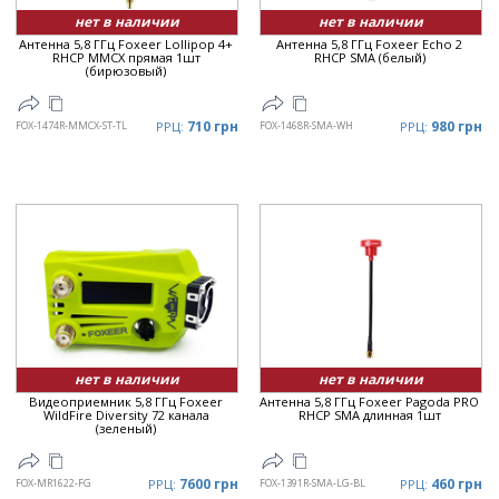
нет в наличии
нет в наличии
Антенна 5,8 ГГц Foxeer Lollipop 4+
Антенна 5,8 ГГц Foxeer Echo 2
RHCP MMCX прямая 1шт
RHCP SMA (белый)
(бирюзовый)
710 грн
980 грн
FOX-1474R-MMCX-ST-TL
РРЦ:
FOX-1468R-SMA-WH
РРЦ:
нет в наличии
нет в наличии
Видеоприемник 5,8 ГГц Foxeer
Антенна 5,8 ГГц Foxeer Pagoda PRO
WildFire Diversity 72 канала
RHCP SMA длинная 1шт
(зеленый)
7600 грн
460 грн
FOX-MR1622-FG
РРЦ:
FOX-1391R-SMA-LG-BL
РРЦ: