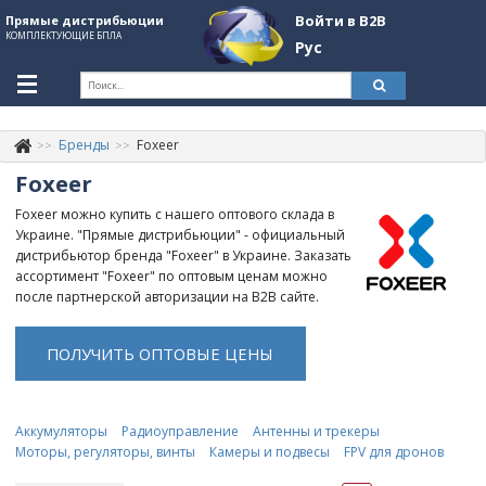
Войти в B2B
Прямые дистрибьюции
КОМПЛЕКТУЮЩИЕ БПЛА
Рус
Укр
Рус
Бренды
Foxeer
Контакты
+380507774092
Foxeer
Информация о компании
Foxeer можно купить с нашего оптового склада в
Украине. "Прямые дистрибьюции" - официальный
About Company
дистрибьютор бренда "Foxeer" в Украине. Заказать
ассортимент "Foxeer" по оптовым ценам можно
Обзоры
после партнерской авторизации на B2B сайте.
Категории
ПОЛУЧИТЬ ОПТОВЫЕ ЦЕНЫ
Бренды
Войти в B2B
Аккумуляторы
Радиоуправление
Антенны и трекеры
Моторы, регуляторы, винты
Камеры и подвесы
FPV для дронов
Стать партнером