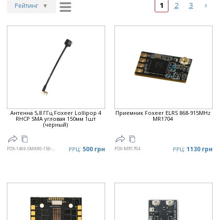
›
1
2
3
Рейтинг
▼
Рейтинг
▲
Дата
▲
Дата
▼
Цена
▲
Цена
▼
Антенна 5,8 ГГц Foxeer Lollipop 4
Приемник Foxeer ELRS 868-915MHz
RHCP SMA угловая 150мм 1шт
MR1704
(черный)
500 грн
1130 грн
FOX-1469-SMA90-150-BL
РРЦ:
FOX-MR1704
РРЦ: