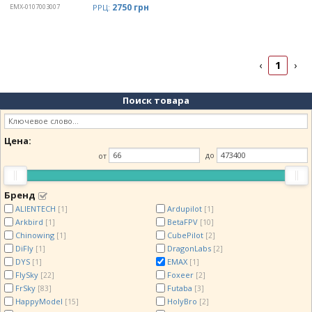
2750 грн
EMX-0107003007
РРЦ:
1
‹
›
Поиск товара
Цена:
от
до
Бренд
ALIENTECH
Ardupilot
[1]
[1]
Arkbird
BetaFPV
[1]
[10]
Chinowing
CubePilot
[1]
[2]
DiFly
DragonLabs
[1]
[2]
DYS
EMAX
[1]
[1]
FlySky
Foxeer
[22]
[2]
FrSky
Futaba
[83]
[3]
HappyModel
HolyBro
[15]
[2]