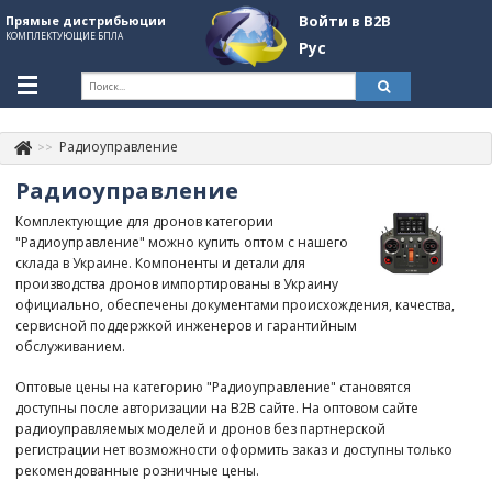
Войти в B2B
Прямые дистрибьюции
КОМПЛЕКТУЮЩИЕ БПЛА
Рус
Укр
Рус
Радиоуправление
Контакты
+380507774092
Радиоуправление
Информация о компании
Комплектующие для дронов категории
"Радиоуправление" можно купить оптом с нашего
About Company
склада в Украине. Компоненты и детали для
производства дронов импортированы в Украину
Обзоры
официально, обеспечены документами происхождения, качества,
сервисной поддержкой инженеров и гарантийным
Категории
обслуживанием.
Бренды
Оптовые цены на категорию "Радиоуправление" становятся
доступны после авторизации на B2B сайте. На оптовом сайте
Войти в B2B
радиоуправляемых моделей и дронов без партнерской
регистрации нет возможности оформить заказ и доступны только
Стать партнером
рекомендованные розничные цены.