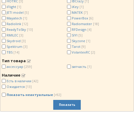
HOTRC
IBCrazy
[3]
[1]
iFlight
iKey
[1]
[1]
JETI model
MATEK
[5]
[7]
Mayatech
PowerBox
[1]
[6]
Radiolink
Radiomaster
[12]
[18]
ReadyToSky
RFDesign
[13]
[4]
RMILEC
SIYI
[3]
[5]
Skydroid
Skyzone
[3]
[1]
Spektrum
Tarot
[3]
[9]
TBS
VolantexRC
[14]
[2]
Тип товара
аксессуар
запчасть
[259]
[1]
Наличие
Есть в наличии
[42]
Ожидается
[13]
Показать неактуальные
[+92]
Показать