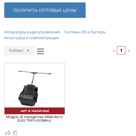
ПОЛУЧИТЬ ОПТОВЫЕ ЦЕНЫ
Аппаратуры радиоуправления
Системы LRS и бустеры
Аксессуары и комплектующие
1
‹
›
Рейтинг
▼
Рейтинг
▲
Дата
▲
Дата
▼
Цена
▲
Цена
▼
нет в наличии
Модуль JR передатчик EMAX Aeris
ELRS TX915 (915MHz)