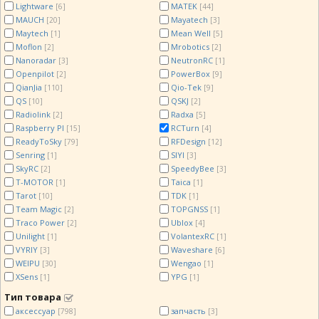
Lightware
MATEK
[6]
[44]
MAUCH
Mayatech
[20]
[3]
Maytech
Mean Well
[1]
[5]
Moflon
Mrobotics
[2]
[2]
Nanoradar
NeutronRC
[3]
[1]
Openpilot
PowerBox
[2]
[9]
QianJia
Qio-Tek
[110]
[9]
QS
QSKJ
[10]
[2]
Radiolink
Radxa
[2]
[5]
Raspberry PI
RCTurn
[15]
[4]
ReadyToSky
RFDesign
[79]
[12]
Senring
SIYI
[1]
[3]
SkyRC
SpeedyBee
[2]
[3]
T-MOTOR
Taica
[1]
[1]
Tarot
TDK
[10]
[1]
Team Magic
TOPGNSS
[2]
[1]
Traco Power
Ublox
[2]
[4]
Unilight
VolantexRC
[1]
[1]
VYRIY
Waveshare
[3]
[6]
WEIPU
Wengao
[30]
[1]
XSens
YPG
[1]
[1]
Тип товара
аксессуар
запчасть
[798]
[3]