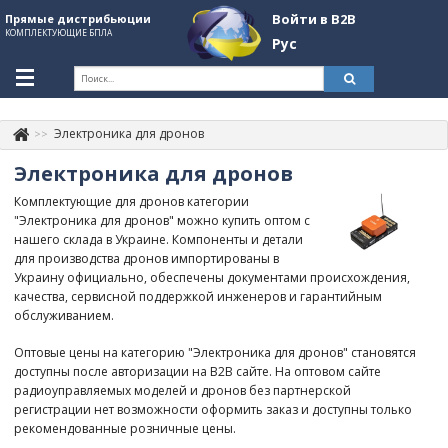
Войти в B2B
Прямые дистрибьюции
КОМПЛЕКТУЮЩИЕ БПЛА
Рус
Укр
Рус
Электроника для дронов
Контакты
+380507774092
Электроника для дронов
Информация о компании
Комплектующие для дронов категории
"Электроника для дронов" можно купить оптом с
About Company
нашего склада в Украине. Компоненты и детали
для производства дронов импортированы в
Обзоры
Украину официально, обеспечены документами происхождения,
качества, сервисной поддержкой инженеров и гарантийным
Категории
обслуживанием.
Бренды
Оптовые цены на категорию "Электроника для дронов" становятся
доступны после авторизации на B2B сайте. На оптовом сайте
Войти в B2B
радиоуправляемых моделей и дронов без партнерской
регистрации нет возможности оформить заказ и доступны только
Стать партнером
рекомендованные розничные цены.