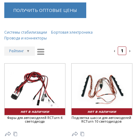
ПОЛУЧИТЬ ОПТОВЫЕ ЦЕНЫ
Системы стабилизации
Бортовая электроника
Провода и коннекторы
1
‹
›
Рейтинг
▼
Рейтинг
▲
Дата
▲
Дата
▼
Цена
▲
Цена
▼
нет в наличии
нет в наличии
Фары для автомоделей RCTurn 4
Подсветка шасси для автомоделей
светодиода
RCTurn 10 светодиодов