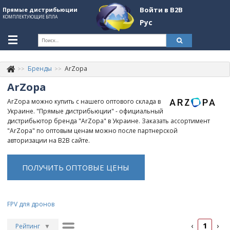
Войти в B2B
Прямые дистрибьюции
КОМПЛЕКТУЮЩИЕ БПЛА
Рус
Укр
Рус
Бренды
ArZopa
Контакты
+380507774092
ArZopa
Информация о компании
ArZopa можно купить с нашего оптового склада в
Украине. "Прямые дистрибьюции" - официальный
About Company
дистрибьютор бренда "ArZopa" в Украине. Заказать ассортимент
"ArZopa" по оптовым ценам можно после партнерской
Обзоры
авторизации на B2B сайте.
Категории
ПОЛУЧИТЬ ОПТОВЫЕ ЦЕНЫ
Бренды
Войти в B2B
FPV для дронов
Стать партнером
1
‹
›
Рейтинг
▼