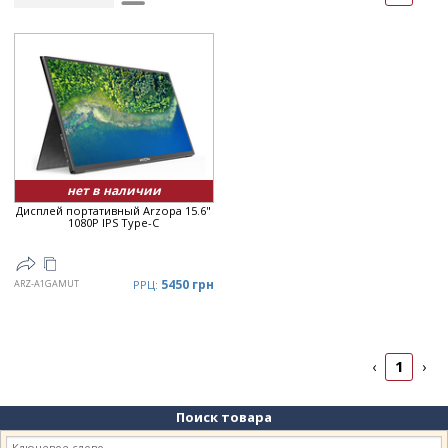
Рейтинг
▲
Дата
▲
Дата
▼
Цена
▲
Цена
▼
нет в наличии
Дисплей портативный Arzopa 15.6"
1080P IPS Type-C
5450 грн
ARZ-A1GAMUT
РРЦ:
1
‹
›
Поиск товара