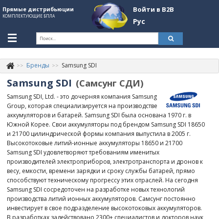
Войти в B2B
Прямые дистрибьюции
КОМПЛЕКТУЮЩИЕ БПЛА
Рус
Укр
Рус
Бренды
Samsung SDI
Контакты
+380507774092
Samsung SDI
(Самсунг СДИ)
Информация о компании
Samsung SDI, Ltd. - это дочерняя компания Samsung
Group, которая специализируется на производстве
About Company
аккумуляторов и батарей. Samsung SDI была основана 1970 г. в
Южной Корее. Свои аккумуляторы под брендом Samsung SDI 18650
Обзоры
и 21700 цилиндрической формы компания выпустила в 2005 г.
Высокотоковые литий-ионные аккумуляторы 18650 и 21700
Категории
Samsung SDI удовлетворяют требованиям именитых
производителей электроприборов, электротранспорта и дронов к
Бренды
весу, емкости, времени зарядки и сроку службы батарей, прямо
способствуют техническому прогрессу этих отраслей. На сегодня
Войти в B2B
Samsung SDI сосредоточен на разработке новых технологий
производства литий ионных аккумуляторов. Самсунг постоянно
Стать партнером
инвестирует в свое подразделение высокотоковых аккумуляторов.
В разработках задействовано 2300+ специалистов и докторов наук,