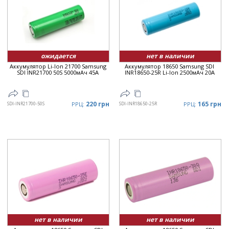
Дата
▼
Цена
▲
Цена
▼
ожидается
нет в наличии
Аккумулятор Li-Ion 21700 Samsung
Аккумулятор 18650 Samsung SDI
SDI INR21700 50S 5000мАч 45A
INR18650-25R Li-Ion 2500мАч 20A
220 грн
165 грн
SDI-INR21700-50S
РРЦ:
SDI-INR18650-25R
РРЦ:
нет в наличии
нет в наличии