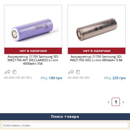
нет в наличии
нет в наличии
Аккумулятор 21700 Samsung SDI
Аккумулятор 21700 Samsung SDI
INR21700-40T (RECLAIMED) Li-Ion
INR21700-50G Li-Ion 4850мАч 9.8A
4000мАч 35А
180 грн
225 грн
SDI-INR21700-40T-RECL
РРЦ:
SDI-INR21700-50G
РРЦ:
1
‹
›
Поиск товара