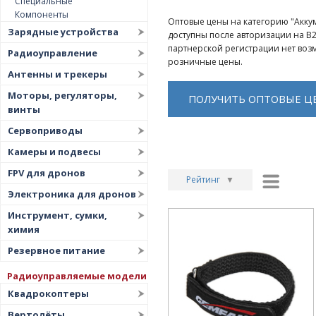
Специальные
Компоненты
Оптовые цены на категорию "Акку
Зарядные устройства
доступны после авторизации на B
партнерской регистрации нет воз
Радиоуправление
розничные цены.
Антенны и трекеры
Моторы, регуляторы,
ПОЛУЧИТЬ ОПТОВЫЕ Ц
винты
Сервоприводы
Камеры и подвесы
FPV для дронов
Рейтинг
▼
Электроника для дронов
Рейтинг
▲
Инструмент, сумки,
Дата
▲
химия
Дата
▼
Резервное питание
Цена
▲
Радиоуправляемые модели
Цена
▼
Квадрокоптеры
Вертолёты