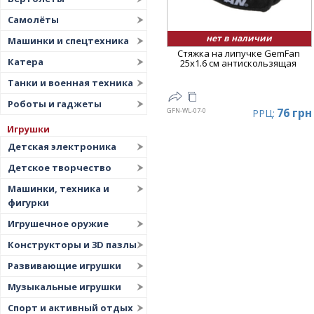
Самолёты
нет в наличии
Машинки и спецтехника
Стяжка на липучке GemFan
Катера
25x1.6 см антискользящая
Танки и военная техника
Роботы и гаджеты
76 грн
GFN-WL-07-0
РРЦ:
Игрушки
Детская электроника
Детское творчество
Машинки, техника и
фигурки
Игрушечное оружие
Конструкторы и 3D пазлы
Развивающие игрушки
Музыкальные игрушки
Спорт и активный отдых