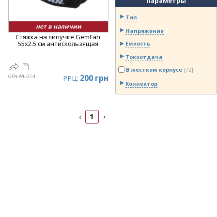
Параметры
Тип
нет в наличии
Напряжение
Стяжка на липучке GemFan
55x2.5 см антискользящая
Емкость
Токоотдача
В жестком корпусе
[72]
200 грн
GFN-WL-07-4
РРЦ:
Коннектор
1
‹
›