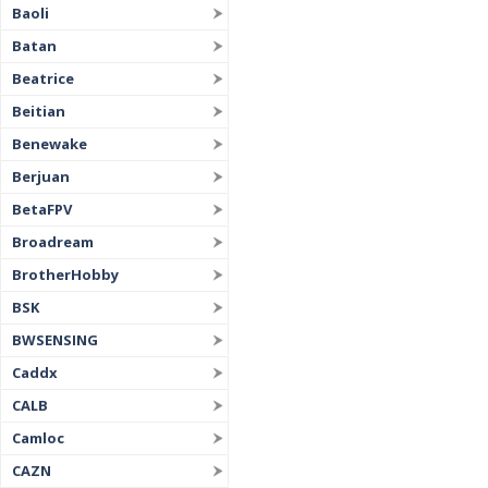
Baoli
Batan
Beatrice
Beitian
Benewake
Berjuan
BetaFPV
Broadream
BrotherHobby
BSK
BWSENSING
Caddx
CALB
Camloc
CAZN