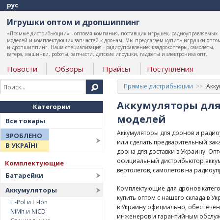
рус
Игрушки оптом и дропшиппинг
«Прямые дистрибьюции» - оптовая компания, поставщик игрушек, радиоуправляемых
моделей и комплектующих запчастей к дронам. Мы предлагаем купить игрушки опто
и дропшиппинг. Наша специализация - радиоуправление: квадрокоптеры, самолеты,
катера, машинки, роботы, запчасти, детские игрушки, гаджеты и электроника опт.
Новости
Обзоры
Прайсы
Поступления
Прямые дистрибьюции
Акк
Аккумуляторы для
Категории
моделей
Все товары
Аккумуляторы для дронов и радио
ЗРОБЛЕНО
или сделать предварительный зака
В УКРАЇНІ
дрона для доставки в Украину. О
официальный дистрибьютор аккум
Комплектующие
вертолетов, самолетов на радиоуп
Батарейки
Комплектующие для дронов катег
Аккумуляторы
купить оптом с нашего склада в 
Li-Pol и Li-Ion
в Украину официально, обеспечен
NiMh и NiCD
инженеров и гарантийным обслу