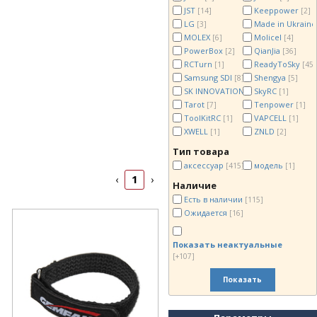
JST
Keeppower
[14]
[2]
LG
Made in Ukrain
[3]
MOLEX
Molicel
[6]
[4]
PowerBox
QianJia
[2]
[36]
RCTurn
ReadyToSky
[1]
[45]
Samsung SDI
Shengya
[8]
[5]
SK INNOVATION
SkyRC
[1]
[1]
Tarot
Tenpower
[7]
[1]
ToolKitRC
VAPCELL
[1]
[1]
XWELL
ZNLD
[1]
[2]
Тип товара
аксессуар
модель
[415]
[1]
1
‹
›
Наличие
Есть в наличии
[115]
Ожидается
[16]
Показать неактуальные
[+107]
Показать