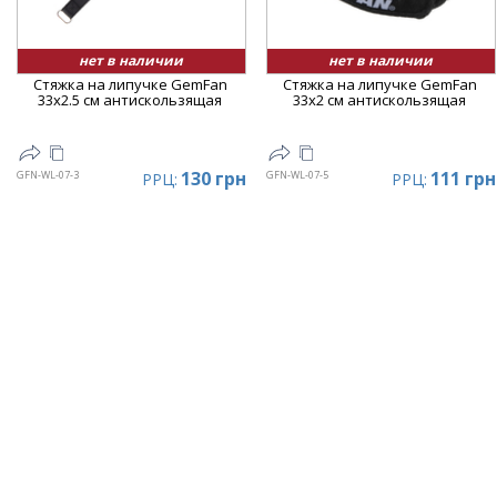
нет в наличии
нет в наличии
Стяжка на липучке GemFan
Стяжка на липучке GemFan
33x2.5 см антискользящая
33x2 см антискользящая
130 грн
111 грн
GFN-WL-07-3
GFN-WL-07-5
РРЦ:
РРЦ: