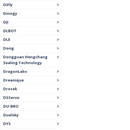
DiFly
Dinogy
DJI
DLBOT
DLE
Dong
Dongguan Hengchang
Sealing Technology
DragonLabs
Dreanique
Drotek
DSServo
DU-BRO
Dualsky
DYS