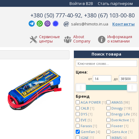
Войти в B2B
Стать партнером
+380 (50) 777-40-92, +380 (67) 103-00-80
sales@himoto.in.ua
Контакты
Сервисные
About
Информация
центры
Company
о компании
Поиск товара
Цена:
от
до
Бренд
AGA POWER
AMASS
[1]
[98]
CALB
Dinogy
[1]
[118]
DYS
Energy Life
[1]
[35]
EVE
EverActive
[5]
[1]
Farasis
Foxeer
[1]
[1]
GemFan
Gens Ace
[4]
[1]
JGNE
JKBMS
[1]
[4]