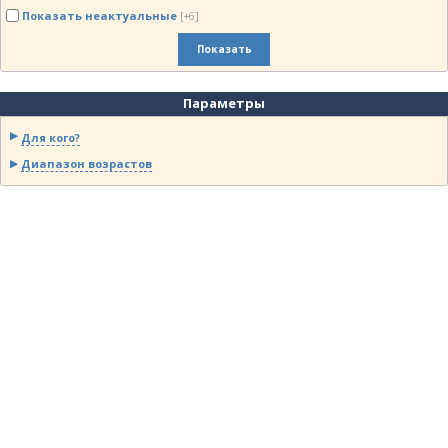
Показать неактуальные
[+6]
Показать
Параметры
Для кого?
Диапазон возрастов