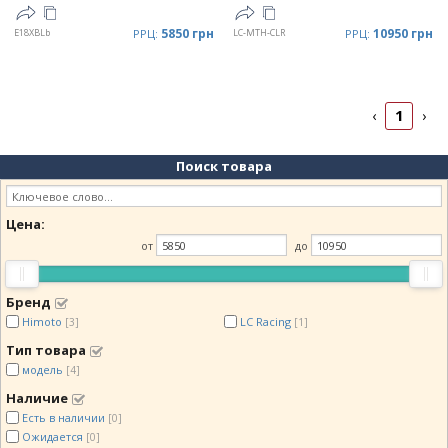
5850 грн
10950 грн
E18XBLb
РРЦ:
LC-MTH-CLR
РРЦ:
1
‹
›
Поиск товара
Цена:
от
до
Бренд
Himoto
LC Racing
[3]
[1]
Тип товара
модель
[4]
Наличие
Есть в наличии
[0]
Ожидается
[0]