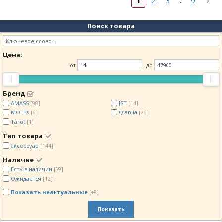
›
1
2
3
9
...
Поиск товара
Цена:
от
до
Бренд
AMASS
JST
[98]
[14]
MOLEX
QianJia
[6]
[25]
Tarot
[1]
Тип товара
аксессуар
[144]
Наличие
Есть в наличии
[69]
Ожидается
[12]
Показать неактуальные
[+8]
Показать