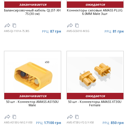
заканчивается
ожидается
Балансировочный кабель QJ JST-XH
Коннекторы силовые AMASS PLUG
7S (30 см)
6.0MM Male 3шт
87 грн
81 грн
AMS-QJ-1101A-7S.30S
РРЦ:
AMS-GC6010-M3.G
РРЦ:
заканчивается
ожидается
50 шт - Коннектор AMASS AS150U
50 шт - Коннекторы AMASS XT30U
Male
Female
17100 грн
850 грн
AMS-AS150U-M.G.Y-X50
РРЦ:
AMS-XT30U-F2.G.Y-X50
РРЦ: