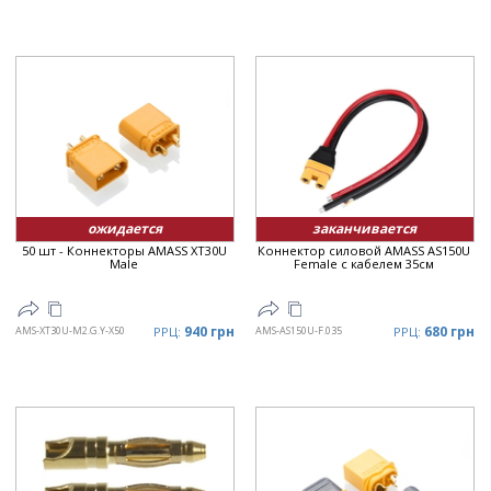
ожидается
заканчивается
50 шт - Коннекторы AMASS XT30U
Коннектор силовой AMASS AS150U
Male
Female с кабелем 35см
940 грн
680 грн
AMS-XT30U-M2.G.Y-X50
РРЦ:
AMS-AS150U-F.035
РРЦ: