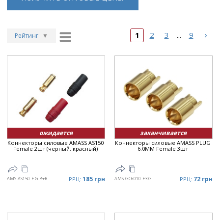
›
1
2
3
9
...
Рейтинг
▼
Рейтинг
▲
Дата
▲
Дата
▼
Цена
▲
Цена
▼
ожидается
заканчивается
Коннекторы силовые AMASS AS150
Коннекторы силовые AMASS PLUG
Female 2шт (черный, красный)
6.0MM Female 3шт
185 грн
72 грн
AMS-AS150-F.G.B+R
РРЦ:
AMS-GC6010-F3.G
РРЦ: