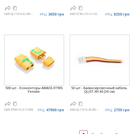
3650 грн
8250 грн
AMS-QJ-1101A-6S.30S-X50
РРЦ:
AMS-XT30U-F2.G.Y-X500
РРЦ:
500 шт - Коннекторы AMASS XT90S
50 шт - Балансировочный кабель
Female
QJ JST-XH 4S (30 см)
47900 грн
2750 грн
AMS-XT90S-F2.G.Y-X500
РРЦ:
AMS-QJ-1101A-4S.30S-X50
РРЦ: