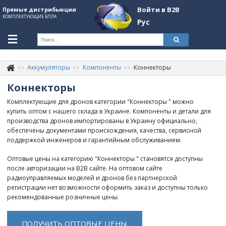
Войти в B2B
Прямые дистрибьюции
КОМПЛЕКТУЮЩИЕ БПЛА
Рус
Укр
Рус
Аккумуляторы
Компоненты
Коннекторы
Контакты
+380507774092
Коннекторы
Информация о компании
Комплектующие для дронов категории "Коннекторы " можно
купить оптом с нашего склада в Украине. Компоненты и детали для
About Company
производства дронов импортированы в Украину официально,
обеспечены документами происхождения, качества, сервисной
Обзоры
поддержкой инженеров и гарантийным обслуживанием.
Категории
Оптовые цены на категорию "Коннекторы " становятся доступны
после авторизации на B2B сайте. На оптовом сайте
Бренды
радиоуправляемых моделей и дронов без партнерской
регистрации нет возможности оформить заказ и доступны только
Войти в B2B
рекомендованные розничные цены.
Стать партнером
ПОЛУЧИТЬ ОПТОВЫЕ ЦЕНЫ