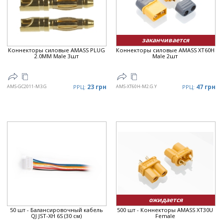
заканчивается
Коннекторы силовые AMASS PLUG
Коннекторы силовые AMASS XT60H
2.0MM Male 3шт
Male 2шт
23 грн
47 грн
AMS-GC2011-M3.G
РРЦ:
AMS-XT60H-M2.G.Y
РРЦ:
ожидается
50 шт - Балансировочный кабель
500 шт - Коннекторы AMASS XT30U
QJ JST-XH 6S (30 см)
Female