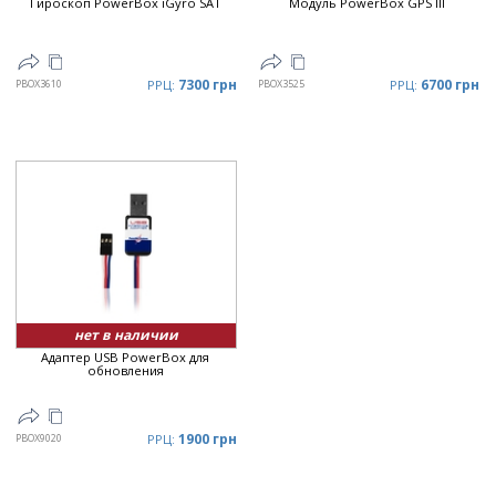
Гироскоп PowerBox iGyro SAT
Модуль PowerBox GPS III
7300 грн
6700 грн
PBOX3610
РРЦ:
PBOX3525
РРЦ:
нет в наличии
Адаптер USB PowerBox для
обновления
1900 грн
PBOX9020
РРЦ: