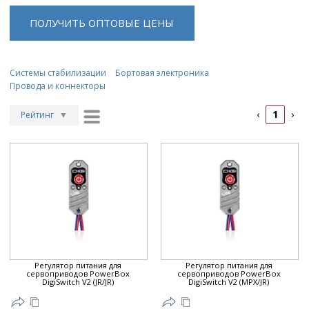
ПОЛУЧИТЬ ОПТОВЫЕ ЦЕНЫ
Системы стабилизации
Бортовая электроника
Провода и коннекторы
1
‹
›
Рейтинг
▼
Рейтинг
▲
Дата
▲
Дата
▼
Цена
▲
Цена
▼
Регулятор питания для
Регулятор питания для
сервоприводов PowerBox
сервоприводов PowerBox
DigiSwitch V2 (JR/JR)
DigiSwitch V2 (MPX/JR)