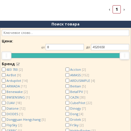
1
‹
›
Поиск товара
Цена:
от
до
Бренд
603 700
Accton
[2]
[2]
AirBot
AMASS
[9]
[152]
Ardupilot
ARDUSIMPLE
[14]
[4]
ARMADA
Beitian
[11]
[5]
Benewake
BetaFPV
[2]
[1]
BWSENSING
CAZN
[1]
[30]
CUAV
CubePilot
[18]
[22]
Diatone
Dinogy
[12]
[7]
DIODES
Dong
[1]
[4]
Dongguan Hengchang
Drotek
[5]
[2]
FlipSky
FrSky
[2]
[2]
GEPRC
HobbyPorter
[1]
[1]