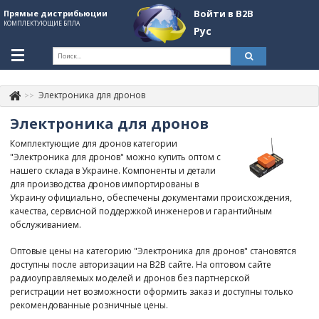
Войти в B2B
Прямые дистрибьюции
КОМПЛЕКТУЮЩИЕ БПЛА
Рус
Укр
Рус
Электроника для дронов
Контакты
+380507774092
Электроника для дронов
Информация о компании
Комплектующие для дронов категории
"Электроника для дронов" можно купить оптом с
About Company
нашего склада в Украине. Компоненты и детали
для производства дронов импортированы в
Обзоры
Украину официально, обеспечены документами происхождения,
качества, сервисной поддержкой инженеров и гарантийным
Категории
обслуживанием.
Бренды
Оптовые цены на категорию "Электроника для дронов" становятся
доступны после авторизации на B2B сайте. На оптовом сайте
Войти в B2B
радиоуправляемых моделей и дронов без партнерской
регистрации нет возможности оформить заказ и доступны только
Стать партнером
рекомендованные розничные цены.