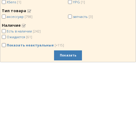
XSens
YPG
[1]
[1]
Тип товара
аксессуар
запчасть
[798]
[3]
Наличие
Есть в наличии
[242]
Ожидается
[61]
Показать неактуальные
[+115]
Показать