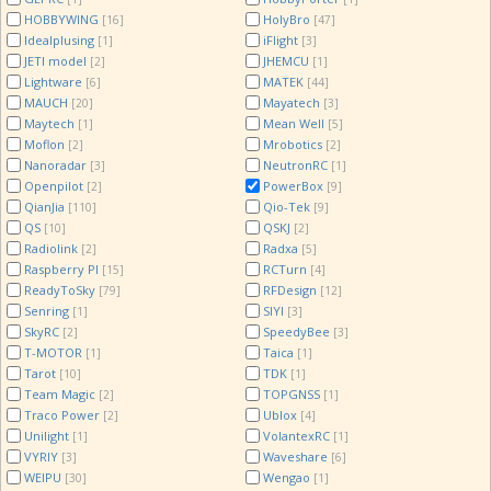
HOBBYWING
HolyBro
[16]
[47]
Idealplusing
iFlight
[1]
[3]
JETI model
JHEMCU
[2]
[1]
Lightware
MATEK
[6]
[44]
MAUCH
Mayatech
[20]
[3]
Maytech
Mean Well
[1]
[5]
Moflon
Mrobotics
[2]
[2]
Nanoradar
NeutronRC
[3]
[1]
Openpilot
PowerBox
[2]
[9]
QianJia
Qio-Tek
[110]
[9]
QS
QSKJ
[10]
[2]
Radiolink
Radxa
[2]
[5]
Raspberry PI
RCTurn
[15]
[4]
ReadyToSky
RFDesign
[79]
[12]
Senring
SIYI
[1]
[3]
SkyRC
SpeedyBee
[2]
[3]
T-MOTOR
Taica
[1]
[1]
Tarot
TDK
[10]
[1]
Team Magic
TOPGNSS
[2]
[1]
Traco Power
Ublox
[2]
[4]
Unilight
VolantexRC
[1]
[1]
VYRIY
Waveshare
[3]
[6]
WEIPU
Wengao
[30]
[1]