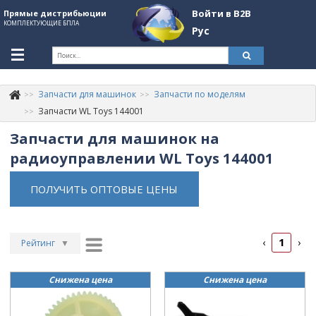
Войти в B2B
Прямые дистрибьюции
КОМПЛЕКТУЮЩИЕ БПЛА
Рус
Укр
Рус
Запчасти для машинок
Запчасти по моделям
Контакты
+380507774092
Запчасти WL Toys 144001
Запчасти для машинок на
Информация о компании
радиоуправлении WL Toys 144001
About Company
ПОЛУЧИТЬ ОПТОВЫЕ ЦЕНЫ
Обзоры
Категории
1
‹
›
Бренды
Рейтинг
▼
Рейтинг
▲
Войти в B2B
Снижена цена
Снижена цена
Дата
▲
Стать партнером
Дата
▼