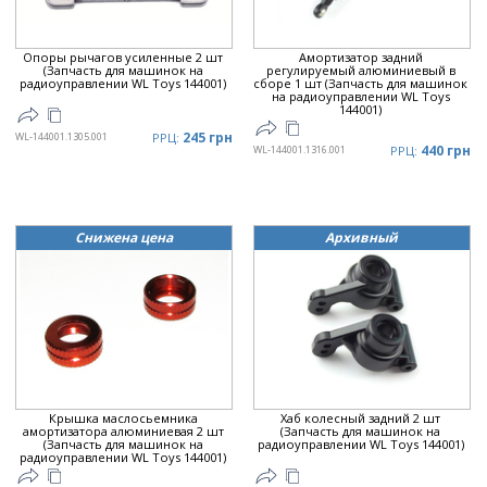
Опоры рычагов усиленные 2 шт
Амортизатор задний
(Запчасть для машинок на
регулируемый алюминиевый в
радиоуправлении WL Toys 144001)
сборе 1 шт (Запчасть для машинок
на радиоуправлении WL Toys
144001)
245 грн
WL-144001.1305.001
РРЦ:
440 грн
WL-144001.1316.001
РРЦ:
Снижена цена
Архивный
Крышка маслосьемника
Хаб колесный задний 2 шт
амортизатора алюминиевая 2 шт
(Запчасть для машинок на
(Запчасть для машинок на
радиоуправлении WL Toys 144001)
радиоуправлении WL Toys 144001)