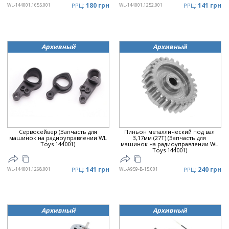
180 грн
141 грн
WL-144001.1655.001
РРЦ:
WL-144001.1252.001
РРЦ:
Архивный
Архивный
Сервосейвер (Запчасть для
Пиньон металлический под вал
машинок на радиоуправлении WL
3,17мм (27Т) (Запчасть для
Toys 144001)
машинок на радиоуправлении WL
Toys 144001)
141 грн
240 грн
WL-144001.1268.001
РРЦ:
WL-A959-B-15.001
РРЦ:
Архивный
Архивный