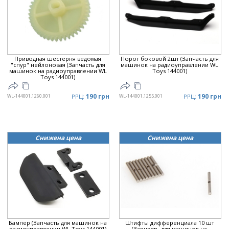
Цена
▲
Цена
▼
Приводная шестерня ведомая
Порог боковой 2шт (Запчасть для
"спур" нейлоновая (Запчасть для
машинок на радиоуправлении WL
машинок на радиоуправлении WL
Toys 144001)
Toys 144001)
190 грн
190 грн
WL-144001.1260.001
РРЦ:
WL-144001.1255.001
РРЦ:
Снижена цена
Снижена цена
Бампер (Запчасть для машинок на
Штифты дифференциала 10 шт
радиоуправлении WL Toys 144001)
(Запчасть для машинок на