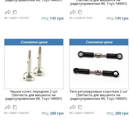
радиоуправлении WL Toys 144001)
141 грн
141 грн
WL-144001.1257.001
РРЦ:
WL-12428.0073.001
РРЦ:
Снижена цена
Снижена цена
Чашки колес передние 2 шт
Тяги регулируемые короткие 2 шт
(Запчасть для машинок на
(Запчасть для машинок на
радиоуправлении WL Toys 144001)
радиоуправлении WL Toys 144001)
280 грн
280 грн
WL-144001.1284.001
РРЦ:
WL-144001.1288.001
РРЦ: