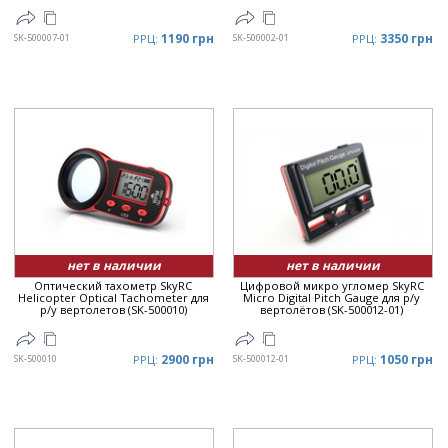
1190 грн
3350 грн
SK-500007-01
РРЦ:
SK-500002-01
РРЦ:
нет в наличии
нет в наличии
Оптический тахометр SkyRC
Цифровой микро угломер SkyRC
Helicopter Optical Tachometer для
Micro Digital Pitch Gauge для р/у
р/у вертолетов (SK-500010)
вертолётов (SK-500012-01)
2900 грн
1050 грн
SK-500010
РРЦ:
SK-500012-01
РРЦ: