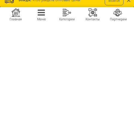
×
Войти
самолет, катер, конструкторы, роботы, машинки на радиоуправлении, пульты,
моторы, пропеллеры, аккумуляторы, зарядные, полетные контроллеры, камеры,
подвесы, детали для сборки, FPV компоненты и комплектующие запчасти для
производства дронов, беспилотников, БПЛА.
Главная
Меню
Категории
Контакты
Партнерам
Получить оптовые цены
КОМПАНИЯ
ПРОДУКЦИЯ
О компании
Автомодели Himoto
About Company
Летающие крылья TechOne
Контакты
Вертолеты
Сервисные центры
Катера
Новости
БРЕНДЫ
Himoto
WL Toys
TechOne
Great Wall Toys
КОНТАКТЫ
+380 (50) 777-40-92,