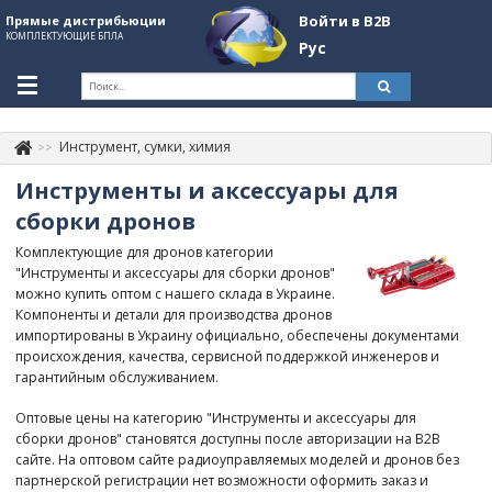
Войти в B2B
Прямые дистрибьюции
КОМПЛЕКТУЮЩИЕ БПЛА
Рус
Укр
Рус
Инструмент, сумки, химия
Контакты
+380507774092
Инструменты и аксессуары для
Информация о компании
сборки дронов
Комплектующие для дронов категории
About Company
"Инструменты и аксессуары для сборки дронов"
можно купить оптом с нашего склада в Украине.
Обзоры
Компоненты и детали для производства дронов
импортированы в Украину официально, обеспечены документами
Категории
происхождения, качества, сервисной поддержкой инженеров и
гарантийным обслуживанием.
Бренды
Оптовые цены на категорию "Инструменты и аксессуары для
Войти в B2B
сборки дронов" становятся доступны после авторизации на B2B
сайте. На оптовом сайте радиоуправляемых моделей и дронов без
Стать партнером
партнерской регистрации нет возможности оформить заказ и