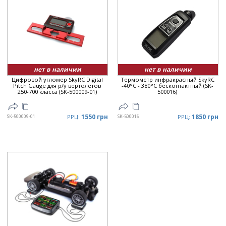
нет в наличии
нет в наличии
Цифровой угломер SkyRC Digital
Термометр инфракрасный SkyRC
Pitch Gauge для р/у вертолётов
-40°С - 380°С бесконтактный (SK-
250-700 класса (SK-500009-01)
500016)
1550 грн
1850 грн
SK-500009-01
РРЦ:
SK-500016
РРЦ: