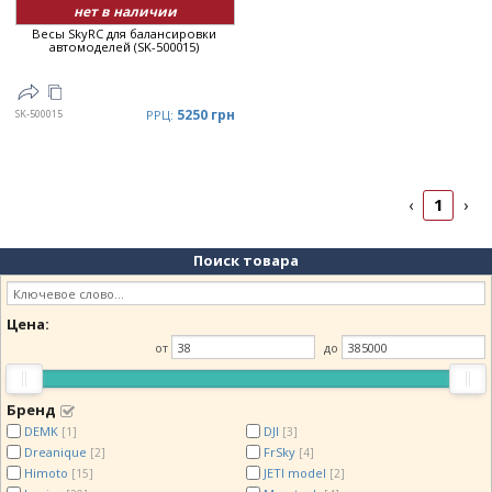
нет в наличии
Весы SkyRC для балансировки
автомоделей (SK-500015)
5250 грн
SK-500015
РРЦ:
1
‹
›
Поиск товара
Цена:
от
до
Бренд
DEMK
DJI
[1]
[3]
Dreanique
FrSky
[2]
[4]
Himoto
JETI model
[15]
[2]