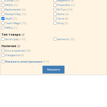
Louise
Mayatech
[20]
[4]
MISOL
PowerBox
[1]
[1]
Radiomaster
RCTurn
[2]
[24]
ReadyToSky
Ronix
[12]
[4]
SkyRC
Tarot
[7]
[8]
Team Magic
Xicoy
[15]
[2]
XWELL
[1]
Тип товара
аксессуар
запчасть
[113]
[15]
Наличие
Есть в наличии
[18]
Ожидается
[0]
Показать неактуальные
[+11]
Показать