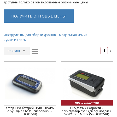
доступны только рекомендованные розничные цены.
ПОЛУЧИТЬ ОПТОВЫЕ ЦЕНЫ
Инструменты для сборки дронов
Модельная химия
Сумки и кейсы
1
‹
›
Рейтинг
▼
Рейтинг
▲
Дата
▲
Дата
▼
Цена
▲
Цена
▼
нет в наличии
Тестер LiPo батарей SkyRC LIPOPAL
GPS датчик скорости и
с функцией балансировки (SK-
регистратор пути для р/у моделей
500007-01)
SkyRC GPS Meter (SK-500002-01)