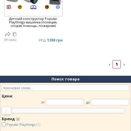
Детский конструктор Popular
Playthings машинка (полиция,
скорая помощь, пожарная)
1390 грн
PPT-60402
РРЦ:
1
‹
›
Поиск товара
Цена:
от
до
Бренд
Popular Playthings
[1]