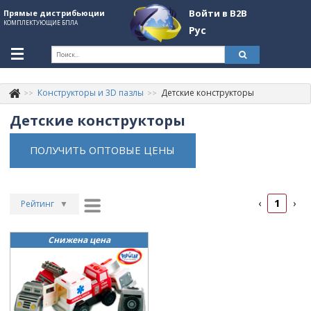
Войти в B2B
Прямые дистрибьюции
КОМПЛЕКТУЮЩИЕ БПЛА
Рус
Укр
Рус
Конструкторы и 3D пазлы
Детские конструкторы
Контакты
+380507774092
Детские конструкторы
Информация о компании
ПОЛУЧИТЬ ОПТОВЫЕ ЦЕНЫ
About Company
Обзоры
1
‹
›
Рейтинг
▼
Категории
Рейтинг
▲
Бренды
Снижена цена
Дата
▲
Войти в B2B
Дата
▼
Цена
▲
Стать партнером
Цена
▼