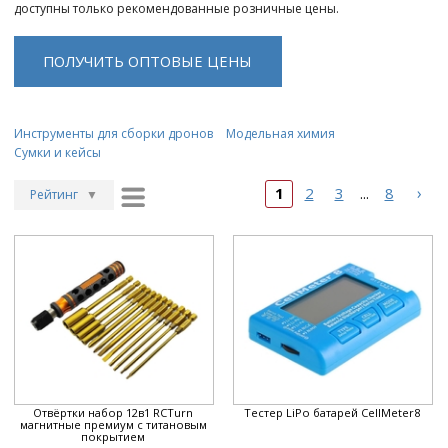
доступны только рекомендованные розничные цены.
ПОЛУЧИТЬ ОПТОВЫЕ ЦЕНЫ
Инструменты для сборки дронов
Модельная химия
Сумки и кейсы
›
1
2
3
8
...
Рейтинг
▼
Рейтинг
▲
Дата
▲
Дата
▼
Цена
▲
Цена
▼
Отвёртки набор 12в1 RCTurn
Тестер LiPo батарей CellMeter8
магнитные премиум с титановым
покрытием