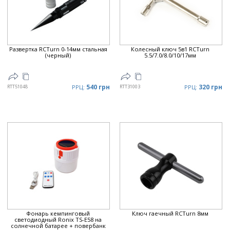
Развертка RCTurn 0-14мм стальная
Колесный ключ 5в1 RCTurn
(черный)
5.5/7.0/8.0/10/17мм
540 грн
320 грн
RTT51048
РРЦ:
RTT31003
РРЦ:
Фонарь кемпинговый
Ключ гаечный RCTurn 8мм
светодиодный Ronix TS-E58 на
солнечной батарее + повербанк