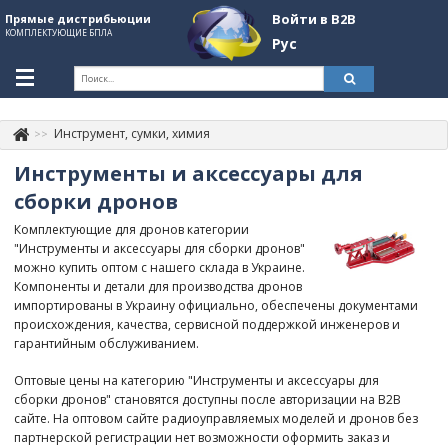
Войти в B2B
Прямые дистрибьюции
КОМПЛЕКТУЮЩИЕ БПЛА
Рус
Укр
Рус
Инструмент, сумки, химия
Контакты
+380507774092
Инструменты и аксессуары для
Информация о компании
сборки дронов
Комплектующие для дронов категории
About Company
"Инструменты и аксессуары для сборки дронов"
можно купить оптом с нашего склада в Украине.
Обзоры
Компоненты и детали для производства дронов
импортированы в Украину официально, обеспечены документами
Категории
происхождения, качества, сервисной поддержкой инженеров и
гарантийным обслуживанием.
Бренды
Оптовые цены на категорию "Инструменты и аксессуары для
Войти в B2B
сборки дронов" становятся доступны после авторизации на B2B
сайте. На оптовом сайте радиоуправляемых моделей и дронов без
Стать партнером
партнерской регистрации нет возможности оформить заказ и