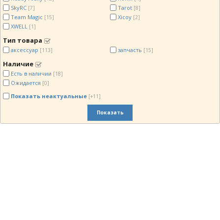
SkyRC
Tarot
[7]
[8]
Team Magic
Xicoy
[15]
[2]
XWELL
[1]
Тип товара
аксессуар
запчасть
[113]
[15]
Наличие
Есть в наличии
[18]
Ожидается
[0]
Показать неактуальные
[+11]
Показать