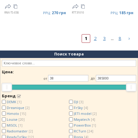
270 грн
185 грн
RNX-TS-E58
РРЦ:
RTT31010
РРЦ:
›
1
2
3
8
...
Поиск товара
Цена:
от
до
Бренд
DEMK
DJI
[1]
[3]
Dreanique
FrSky
[2]
[4]
Himoto
JETI model
[15]
[2]
Louise
Mayatech
[20]
[4]
MISOL
PowerBox
[1]
[1]
Radiomaster
RCTurn
[2]
[24]
ReadyToSky
Ronix
[12]
[4]