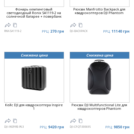
Фонарь кемпинговый
Рюкзак Manfrotto Backpack для
светодиодный Ronix SA1119-2 на
квадрокоптеров DJI Phantom
солнечной батарее + повербанк
270 грн
11140 грн
RNX-SA1119-2
РРЦ:
DJI-BACKPACK
РРЦ:
Снижена цена
Снижена цена
Кейс DJI для квадрокоптера Inspire
Рюкзак DJI Multifunctional Lite для
1
квадрокоптеров Phantom
9420 грн
9850 грн
DJI-INSPIRE-P63
РРЦ:
DJI-CP.QT.000695
РРЦ: