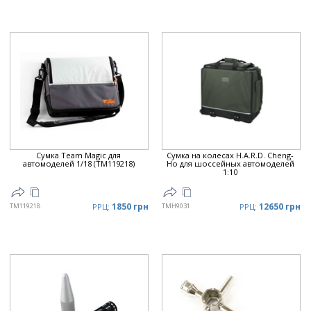
Сумка Team Magic для
Сумка на колесах H.A.R.D. Cheng-
автомоделей 1/18 (TM119218)
Ho для шоссейных автомоделей
1:10
1850 грн
12650 грн
TM119218
РРЦ:
TMH9031
РРЦ: