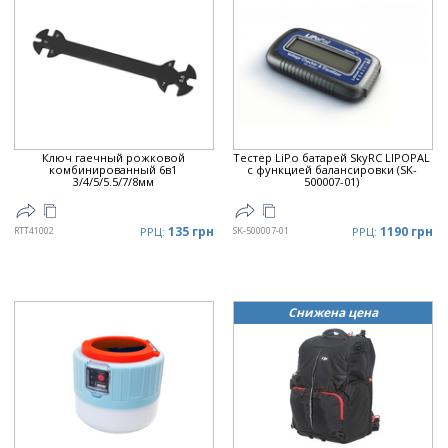
Ключ гаечный рожковой
Тестер LiPo батарей SkyRC LIPOPAL
комбинированный 6в1
с функцией балансировки (SK-
3/4/5/5.5/7/8мм
500007-01)
135 грн
1190 грн
RTT41002
РРЦ:
SK-500007-01
РРЦ:
Снижена цена