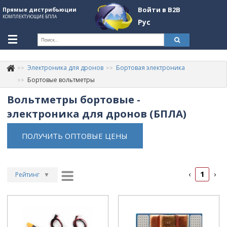
Войти в B2B
Прямые дистрибьюции
КОМПЛЕКТУЮЩИЕ БПЛА
Рус
Укр
Рус
Электроника для дронов
Бортовая электроника
Контакты
+380507774092
Бортовые вольтметры
Вольтметры бортовые -
Информация о компании
электроника для дронов (БПЛА)
About Company
ПОЛУЧИТЬ ОПТОВЫЕ ЦЕНЫ
Обзоры
Категории
1
‹
›
Бренды
Рейтинг
▼
Рейтинг
▲
Войти в B2B
Дата
▲
Стать партнером
Дата
▼