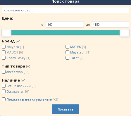
Поиск товара
Цена:
от
до
Бренд
HolyBro
MATEK
[1]
[3]
MAUCH
Mayatech
[6]
[1]
ReadyToSky
Tarot
[1]
[1]
Тип товара
аксессуар
[13]
Наличие
Есть в наличии
[3]
Ожидается
[0]
Показать неактуальные
[+2]
Показать