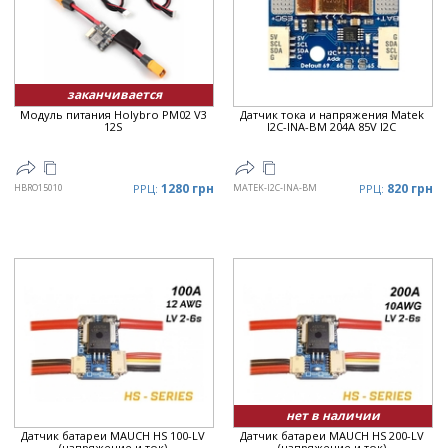
Цена
▲
Цена
▼
заканчивается
Модуль питания Holybro PM02 V3
Датчик тока и напряжения Matek
12S
I2C-INA-BM 204A 85V I2C
1280 грн
820 грн
HBRO15010
РРЦ:
MATEK-I2C-INA-BM
РРЦ:
нет в наличии
Датчик батареи MAUCH HS 100-LV
Датчик батареи MAUCH HS 200-LV
(напряжение и ток)
(напряжение и ток)