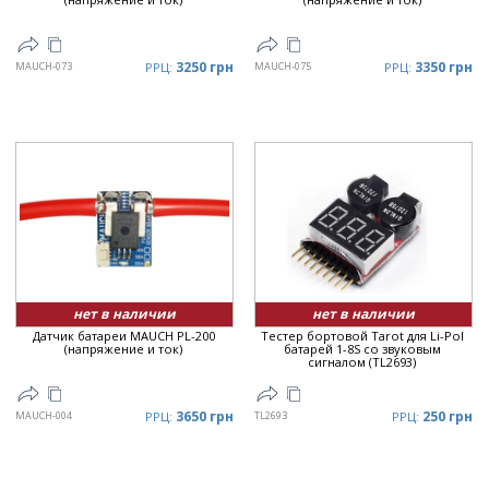
3250 грн
3350 грн
MAUCH-073
РРЦ:
MAUCH-075
РРЦ:
нет в наличии
нет в наличии
Датчик батареи MAUCH PL-200
Тестер бортовой Tarot для Li-Pol
(напряжение и ток)
батарей 1-8S со звуковым
сигналом (TL2693)
3650 грн
250 грн
MAUCH-004
РРЦ:
TL2693
РРЦ: