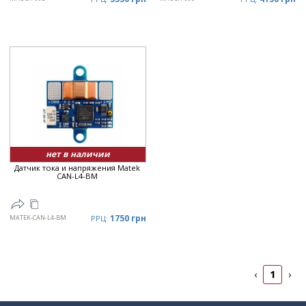
нет в наличии
Датчик тока и напряжения Matek
CAN-L4-BM
1750 грн
MATEK-CAN-L4-BM
РРЦ:
1
‹
›