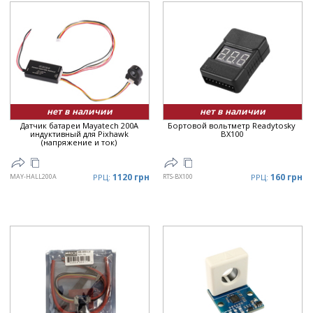
нет в наличии
нет в наличии
Датчик батареи Mayatech 200A
Бортовой вольтметр Readytosky
индуктивный для Pixhawk
BX100
(напряжение и ток)
1120 грн
160 грн
MAY-HALL200A
РРЦ:
RTS-BX100
РРЦ: