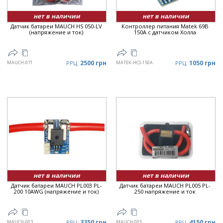
нет в наличии
нет в наличии
Датчик батареи MAUCH HS 050-LV
Контроллер питания Matek 69В
(напряжение и ток)
150A с датчиком Холла
2500 грн
1050 грн
MAUCH-071
РРЦ:
MATEK-HCS-150A
РРЦ:
нет в наличии
нет в наличии
Датчик батареи MAUCH PL003 PL-
Датчик батареи MAUCH PL005 PL-
200 10AWG (напряжение и ток)
250 напряжение и ток
3350 грн
4150 грн
MAUCH-003
РРЦ:
MAUCH-005
РРЦ: