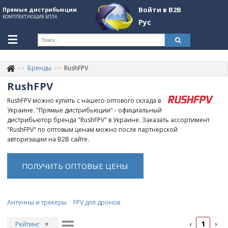
Войти в B2B
Прямые дистрибьюции
КОМПЛЕКТУЮЩИЕ БПЛА
Рус
Укр
Рус
Бренды
RushFPV
Контакты
+380507774092
RushFPV
Информация о компании
RushFPV можно купить с нашего оптового склада в
Украине. "Прямые дистрибьюции" - официальный
About Company
дистрибьютор бренда "RushFPV" в Украине. Заказать ассортимент
"RushFPV" по оптовым ценам можно после партнерской
Обзоры
авторизации на B2B сайте.
Категории
ПОЛУЧИТЬ ОПТОВЫЕ ЦЕНЫ
Бренды
Войти в B2B
Антенны и трекеры
FPV для дронов
Стать партнером
1
‹
›
Рейтинг
▼