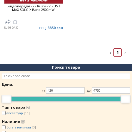
нет в наличии
Видеопередатчик RushFPV RUSH
MAX SOLO X Band 2500mW
3850 грн
RUSH-DA30
РРЦ:
1
‹
›
Поиск товара
Цена:
от
до
Тип товара
аксессуар
[11]
Наличие
Есть в наличии
[0]