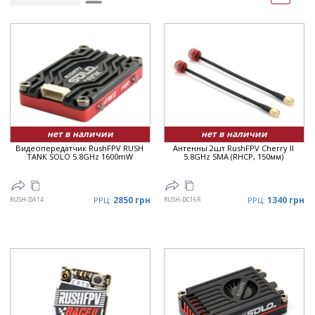
Рейтинг
▲
Дата
▲
Дата
▼
Цена
▲
Цена
▼
нет в наличии
нет в наличии
Видеопередатчик RushFPV RUSH
Антенны 2шт RushFPV Cherry II
TANK SOLO 5.8GHz 1600mW
5.8GHz SMA (RHCP, 150мм)
2850 грн
1340 грн
RUSH-DA14
РРЦ:
RUSH-DC16R
РРЦ: