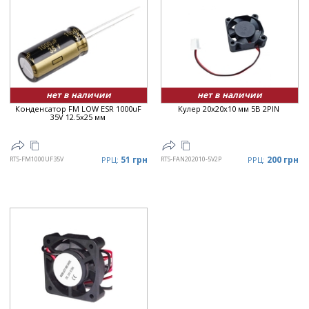
нет в наличии
нет в наличии
Конденсатор FM LOW ESR 1000uF
Кулер 20x20x10 мм 5В 2PIN
35V 12.5x25 мм
51 грн
200 грн
RTS-FM1000UF35V
РРЦ:
RTS-FAN202010-5V2P
РРЦ: