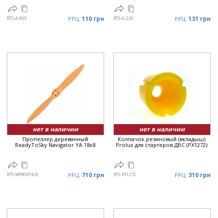
110 грн
131 грн
RTS-A-069
РРЦ:
RTS-A-229
РРЦ:
нет в наличии
нет в наличии
Пропеллер деревянный
Колпачок резиновый (вкладыш)
ReadyToSky Navigator YA 18x8
Prolux для стартеров ДВС (PX1272)
710 грн
310 грн
RTS-WPROP18-8
РРЦ:
RTS-PX1272
РРЦ: