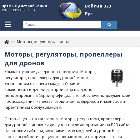
Войти в B2B
Прямые дистрибьюции
КОМПЛЕКТУЮЩИЕ БПЛА
Рус
Укр
Рус
Моторы, регуляторы, винты
Контакты
+380507774092
Моторы, регуляторы, пропеллеры
Информация о компании
для дронов
Комплектующие для дронов категории "Моторы,
About Company
регуляторы, пропеллеры для дронов" можно
купить оптом с нашего склада в Украине.
Обзоры
Компоненты и детали для производства дронов
импортированы в Украину официально, обеспечены документами
Категории
происхождения, качества, сервисной поддержкой инженеров и
гарантийным обслуживанием.
Бренды
Оптовые цены на категорию "Моторы, регуляторы, пропеллеры
Войти в B2B
для дронов" становятся доступны после авторизации на B2B сайте.
На оптовом сайте радиоуправляемых моделей и дронов без
Стать партнером
партнерской регистрации нет возможности оформить заказ и