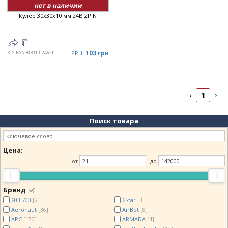
нет в наличии
Кулер 30x30x10 мм 24В 2PIN
103 грн
RTS-FAN303010-24V2P
РРЦ:
1
‹
›
Поиск товара
Цена:
от
до
Бренд
603 700
6Star
[2]
[3]
Aeronaut
AirBot
[36]
[8]
APC
ARMADA
[170]
[4]