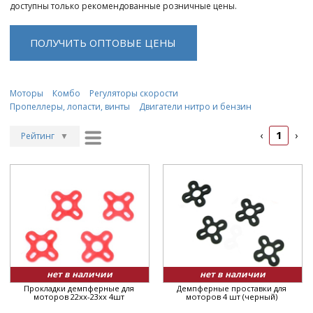
доступны только рекомендованные розничные цены.
ПОЛУЧИТЬ ОПТОВЫЕ ЦЕНЫ
Моторы
Комбо
Регуляторы скорости
Пропеллеры, лопасти, винты
Двигатели нитро и бензин
1
‹
›
Рейтинг
▼
Рейтинг
▲
Дата
▲
Дата
▼
Цена
▲
Цена
▼
нет в наличии
нет в наличии
Прокладки демпферные для
Демпферные проставки для
моторов 22xx-23xx 4шт
моторов 4 шт (черный)