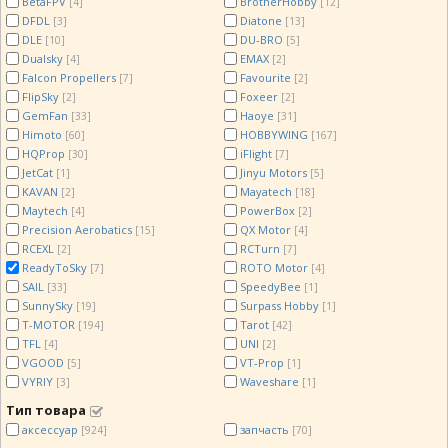
BetaFPV
BrotherHobby
[4]
[12]
DFDL
Diatone
[3]
[13]
DLE
DU-BRO
[10]
[5]
Dualsky
EMAX
[4]
[2]
Falcon Propellers
Favourite
[7]
[2]
FlipSky
Foxeer
[2]
[2]
GemFan
Haoye
[33]
[31]
Himoto
HOBBYWING
[60]
[167]
HQProp
iFlight
[30]
[7]
JetCat
Jinyu Motors
[1]
[5]
KAVAN
Mayatech
[2]
[18]
Maytech
PowerBox
[4]
[2]
Precision Aerobatics
QX Motor
[15]
[4]
RCEXL
RCTurn
[2]
[7]
ReadyToSky
ROTO Motor
[7]
[4]
SAIL
SpeedyBee
[33]
[1]
SunnySky
Surpass Hobby
[19]
[1]
T-MOTOR
Tarot
[194]
[42]
TFL
UNI
[4]
[2]
VGOOD
VT-Prop
[5]
[1]
VYRIY
Waveshare
[3]
[1]
Тип товара
аксессуар
запчасть
[924]
[70]