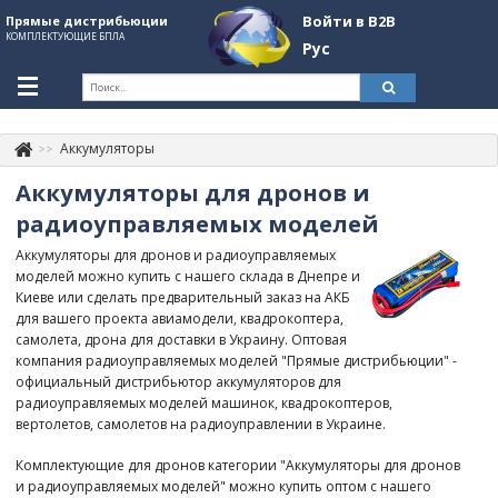
Войти в B2B
Прямые дистрибьюции
КОМПЛЕКТУЮЩИЕ БПЛА
Рус
Укр
Рус
Аккумуляторы
Контакты
+380507774092
Аккумуляторы для дронов и
Информация о компании
радиоуправляемых моделей
Аккумуляторы для дронов и радиоуправляемых
About Company
моделей можно купить с нашего склада в Днепре и
Киеве или сделать предварительный заказ на АКБ
Обзоры
для вашего проекта авиамодели, квадрокоптера,
самолета, дрона для доставки в Украину. Оптовая
Категории
компания радиоуправляемых моделей "Прямые дистрибьюции" -
официальный дистрибьютор аккумуляторов для
Бренды
радиоуправляемых моделей машинок, квадрокоптеров,
вертолетов, самолетов на радиоуправлении в Украине.
Войти в B2B
Комплектующие для дронов категории "Аккумуляторы для дронов
Стать партнером
и радиоуправляемых моделей" можно купить оптом с нашего