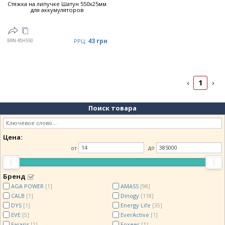
Стяжка на липучке Шатун 550x25мм
для аккумуляторов
43 грн
BRN-RSH550
РРЦ:
1
‹
›
Поиск товара
Цена:
от
до
Бренд
AGA POWER
AMASS
[1]
[98]
CALB
Dinogy
[1]
[118]
DYS
Energy Life
[1]
[35]
EVE
EverActive
[5]
[1]
Farasis
Foxeer
[1]
[1]