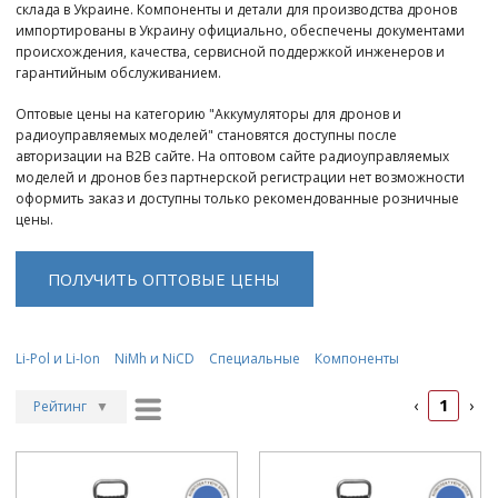
склада в Украине. Компоненты и детали для производства дронов
импортированы в Украину официально, обеспечены документами
происхождения, качества, сервисной поддержкой инженеров и
гарантийным обслуживанием.
Оптовые цены на категорию "Аккумуляторы для дронов и
радиоуправляемых моделей" становятся доступны после
авторизации на B2B сайте. На оптовом сайте радиоуправляемых
моделей и дронов без партнерской регистрации нет возможности
оформить заказ и доступны только рекомендованные розничные
цены.
ПОЛУЧИТЬ ОПТОВЫЕ ЦЕНЫ
Li-Pol и Li-Ion
NiMh и NiCD
Специальные
Компоненты
1
‹
›
Рейтинг
▼
Рейтинг
▲
Дата
▲