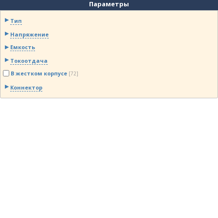
Параметры
Тип
Напряжение
Емкость
Токоотдача
В жестком корпусе
[72]
Коннектор