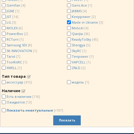
GemFan
Gens Ace
[4]
[1]
JGNE
JKBMS
[1]
[4]
JST
Keeppower
[14]
[2]
LG
Made in Ukraine
[3]
[3]
MOLEX
Molicel
[6]
[4]
PowerBox
QianJia
[2]
[36]
RCTurn
ReadyToSky
[1]
[45]
Samsung SDI
Shengya
[8]
[5]
SK INNOVATION
SkyRC
[1]
[1]
Tarot
Tenpower
[7]
[1]
ToolKitRC
VAPCELL
[1]
[1]
XWELL
ZNLD
[1]
[2]
Тип товара
аксессуар
модель
[415]
[1]
Наличие
Есть в наличии
[116]
Ожидается
[13]
Показать неактуальные
[+107]
Показать