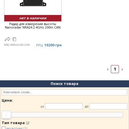
нет в наличии
Радар для измерения высоты
Nanoradar NRA24 2.4GHz 200m CAN
10200 грн
NRG-NRA24-200-CAN
РРЦ:
1
‹
›
Поиск товара
Цена:
от
до
Тип товара
аксессуар
[3]