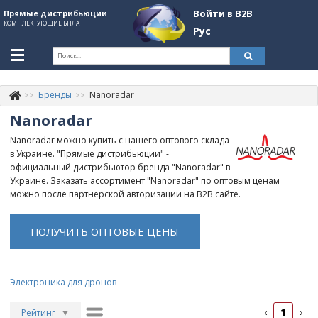
Войти в B2B
Прямые дистрибьюции
КОМПЛЕКТУЮЩИЕ БПЛА
Рус
Укр
Рус
Бренды
Nanoradar
Контакты
+380507774092
Nanoradar
Информация о компании
Nanoradar можно купить с нашего оптового склада
в Украине. "Прямые дистрибьюции" -
About Company
официальный дистрибьютор бренда "Nanoradar" в
Украине. Заказать ассортимент "Nanoradar" по оптовым ценам
Обзоры
можно после партнерской авторизации на B2B сайте.
Категории
ПОЛУЧИТЬ ОПТОВЫЕ ЦЕНЫ
Бренды
Войти в B2B
Электроника для дронов
Стать партнером
1
‹
›
Рейтинг
▼