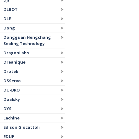
DJI
DLBOT
DLE
Dong
Dongguan Hengchang
Sealing Technology
DragonLabs
Dreanique
Drotek
DSServo
DU-BRO
Dualsky
DYS
Eachine
Edison Giocattoli
EDUP