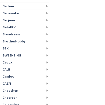
Beitian
Benewake
Berjuan
BetaFPV
Broadream
BrotherHobby
BSK
BWSENSING
Caddx
CALB
Camloc
CAZN
Chaochen
Cheerson
Chinowing