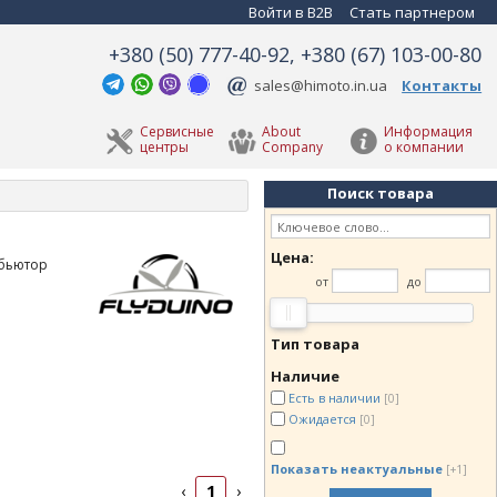
Войти в B2B
Стать партнером
+380 (50) 777-40-92, +380 (67) 103-00-80
sales@himoto.in.ua
Контакты
Сервисные
About
Информация
центры
Company
о компании
Поиск товара
Цена:
ибьютор
от
до
Тип товара
Наличие
Есть в наличии
[0]
Ожидается
[0]
Показать неактуальные
[+1]
1
‹
›