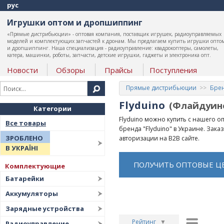
рус
Игрушки оптом и дропшиппинг
«Прямые дистрибьюции» - оптовая компания, поставщик игрушек, радиоуправляемых
моделей и комплектующих запчастей к дронам. Мы предлагаем купить игрушки опто
и дропшиппинг. Наша специализация - радиоуправление: квадрокоптеры, самолеты,
катера, машинки, роботы, запчасти, детские игрушки, гаджеты и электроника опт.
Новости
Обзоры
Прайсы
Поступления
Прямые дистрибьюции
Бре
Flyduino
(Флайдуин
Категории
Flyduino можно купить с нашего 
Все товары
бренда "Flyduino" в Украине. Зак
ЗРОБЛЕНО
авторизации на B2B сайте.
В УКРАЇНІ
ПОЛУЧИТЬ ОПТОВЫЕ Ц
Комплектующие
Батарейки
Аккумуляторы
Зарядные устройства
Рейтинг
▼
Радиоуправление