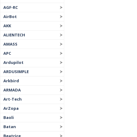
AGF-RC
AirBot
AKK
ALIENTECH
AMASS
APC
Ardupilot
ARDUSIMPLE
Arkbird
ARMADA
Art-Tech
ArZopa
Baoli
Batan
Beatrice