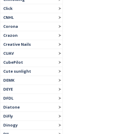
Click
CNHL
Corona
Crazon
Creative Nails
CUAV
CubePilot
Cute sunlight
DEMK
DEYE
DFDL
Diatone
DiFly
Dinogy