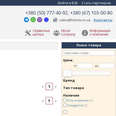
Войти в B2B
Стать партнером
+380 (50) 777-40-92, +380 (67) 103-00-80
sales@himoto.in.ua
Контакты
Сервисные
About
Информация
центры
Company
о компании
Поиск товара
Цена:
от
до
Бренд
1
‹
›
Тип товара
Наличие
1
‹
›
Есть в наличии
[0]
Ожидается
[0]