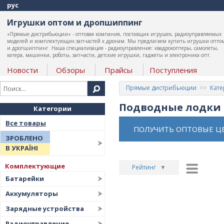
рус
Игрушки оптом и дропшиппинг
«Прямые дистрибьюции» - оптовая компания, поставщик игрушек, радиоуправляемых
моделей и комплектующих запчастей к дронам. Мы предлагаем купить игрушки опто
и дропшиппинг. Наша специализация - радиоуправление: квадрокоптеры, самолеты,
катера, машинки, роботы, запчасти, детские игрушки, гаджеты и электроника опт.
Новости
Обзоры
Прайсы
Поступления
Прямые дистрибьюции
Кате
Подводные лодки
Категории
Все товары
ПОЛУЧИТЬ ОПТОВЫЕ Ц
ЗРОБЛЕНО
В УКРАЇНІ
Комплектующие
Рейтинг
▼
Батарейки
Рейтинг
▲
Аккумуляторы
Дата
▲
Зарядные устройства
Дата
▼
Радиоуправление