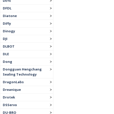
DEYE
DFDL
Diatone
DiFly
Dinogy
DJI
DLBOT
DLE
Dong
Dongguan Hengchang
Sealing Technology
DragonLabs
Dreanique
Drotek
DSServo
DU-BRO