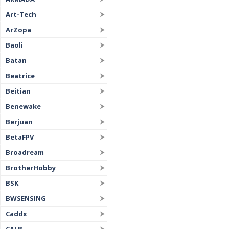
Art-Tech
ArZopa
Baoli
Batan
Beatrice
Beitian
Benewake
Berjuan
BetaFPV
Broadream
BrotherHobby
BSK
BWSENSING
Caddx