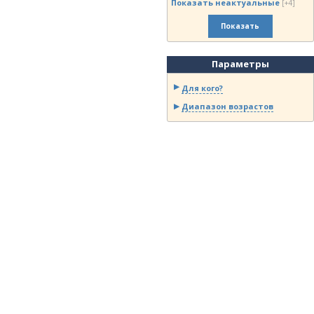
Показать неактуальные
[+4]
Показать
Параметры
Для кого?
Диапазон возрастов