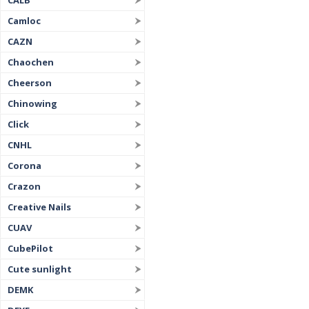
CALB
Camloc
CAZN
Chaochen
Cheerson
Chinowing
Click
CNHL
Corona
Crazon
Creative Nails
CUAV
CubePilot
Cute sunlight
DEMK