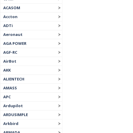
ACASOM
Accton
ADTi
Aeronaut
AGA POWER
AGF-RC
AirBot
AKK
ALIENTECH
AMASS
APC
Ardupilot
ARDUSIMPLE
Arkbird
ARMADA