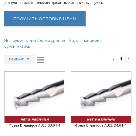
доступны только рекомендованные розничные цены.
ПОЛУЧИТЬ ОПТОВЫЕ ЦЕНЫ
Инструменты для сборки дронов
Модельная химия
Сумки и кейсы
1
‹
›
Рейтинг
▼
Рейтинг
▲
Дата
▲
Дата
▼
Цена
▲
Цена
▼
нет в наличии
нет в наличии
Фреза Dreanique AU2E-D3.0-H4
Фреза Dreanique AU2E-D4.0-H4