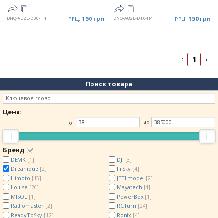
150 грн
150 грн
DNQ-AU2E-D3.0-H4
РРЦ:
DNQ-AU2E-D4.0-H4
РРЦ:
1
‹
›
Поиск товара
Цена:
от
до
Бренд
DEMK
DJI
[1]
[3]
Dreanique
FrSky
[2]
[4]
Himoto
JETI model
[15]
[2]
Louise
Mayatech
[20]
[4]
MISOL
PowerBox
[1]
[1]
Radiomaster
RCTurn
[2]
[24]
ReadyToSky
Ronix
[12]
[4]