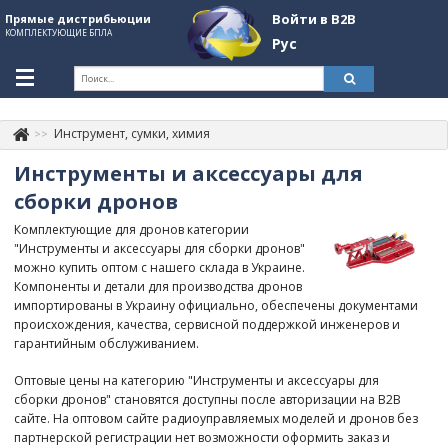
Войти в B2B
Прямые дистрибьюции
КОМПЛЕКТУЮЩИЕ БПЛА
Рус
Укр
Рус
Инструмент, сумки, химия
Контакты
+380507774092
Инструменты и аксессуары для
Информация о компании
сборки дронов
Комплектующие для дронов категории
About Company
"Инструменты и аксессуары для сборки дронов"
можно купить оптом с нашего склада в Украине.
Обзоры
Компоненты и детали для производства дронов
импортированы в Украину официально, обеспечены документами
Категории
происхождения, качества, сервисной поддержкой инженеров и
гарантийным обслуживанием.
Бренды
Оптовые цены на категорию "Инструменты и аксессуары для
Войти в B2B
сборки дронов" становятся доступны после авторизации на B2B
сайте. На оптовом сайте радиоуправляемых моделей и дронов без
Стать партнером
партнерской регистрации нет возможности оформить заказ и