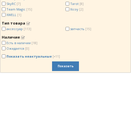
SkyRC
Tarot
[7]
[8]
Team Magic
Xicoy
[15]
[2]
XWELL
[1]
Тип товара
аксессуар
запчасть
[113]
[15]
Наличие
Есть в наличии
[18]
Ожидается
[0]
Показать неактуальные
[+11]
Показать