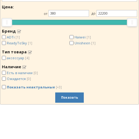
Цена:
от
до
Бренд
ADTi
Haiwei
[1]
[1]
ReadyToSky
Unisheen
[1]
[1]
Тип товара
аксессуар
[4]
Наличие
Есть в наличии
[0]
Ожидается
[0]
Показать неактуальные
[+3]
Показать