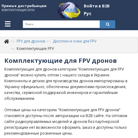
Войти в B2B
Прямые дистрибьюции
КОМПЛЕКТУЮЩИЕ БПЛА
Рус
Укр
Рус
FPV для дронов
Дисплеи и очки для FPV
Контакты
+380507774092
Комплектующие FPV
Комплектующие для FPV дронов
Информация о компании
Комплектующие для дронов категории "Комплектующие для FPV
About Company
дронов" можно купить оптом с нашего склада в Украине.
Компоненты и детали для производства дронов импортированы в
Обзоры
Украину официально, обеспечены документами происхождения,
качества, сервисной поддержкой инженеров и гарантийным
Категории
обслуживанием.
Бренды
Оптовые цены на категорию "Комплектующие для FPV дронов"
становятся доступны после авторизации на B2B сайте. На оптовом
Войти в B2B
сайте радиоуправляемых моделей и дронов без партнерской
регистрации нет возможности оформить заказ и доступны только
Стать партнером
рекомендованные розничные цены.