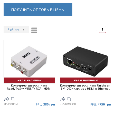
ПОЛУЧИТЬ ОПТОВЫЕ ЦЕНЫ
1
‹
›
Рейтинг
▼
Рейтинг
▲
Дата
▲
Дата
▼
Цена
▲
Цена
▼
нет в наличии
нет в наличии
Конвертер видеосигнала
Конвертер видеосигнала Unisheen
ReadyToSky MINI AV RCA - HDMI
BM1000H стример HDMI в Ethernet
380 грн
4750 грн
RTS-AV2HDMI
РРЦ:
UNS-BM1000H
РРЦ: