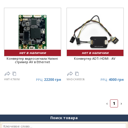
нет в наличии
нет в наличии
Конвертер видеосигнала Haiwei
Конвертер ADTi HDMI - AV
стример AV в Ethernet
22200 грн
4000 грн
HWT-K7MINI
РРЦ:
MAD-CAME036
РРЦ:
1
‹
›
Поиск товара