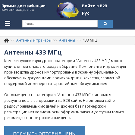
Войти в B2B
Прямые дистрибьюции
КОМПЛЕКТУЮЩИЕ БПЛА
Рус
Укр
Рус
Антенны и трекеры
Антенны
433 МГц
Контакты
+380507774092
Антенны 433 МГц
Информация о компании
Комплектующие для дронов категории "Антенны 433 МГц" можно
купить оптом с нашего склада в Украине. Компоненты и детали для
About Company
производства дронов импортированы в Украину официально,
обеспечены документами происхождения, качества, сервисной
Обзоры
поддержкой инженеров и гарантийным обслуживанием.
Категории
Оптовые цены на категорию "Антенны 433 МГц" становятся
доступны после авторизации на B2B сайте. На оптовом сайте
Бренды
радиоуправляемых моделей и дронов без партнерской
регистрации нет возможности оформить заказ и доступны только
Войти в B2B
рекомендованные розничные цены.
Стать партнером
ПОЛУЧИТЬ ОПТОВЫЕ ЦЕНЫ