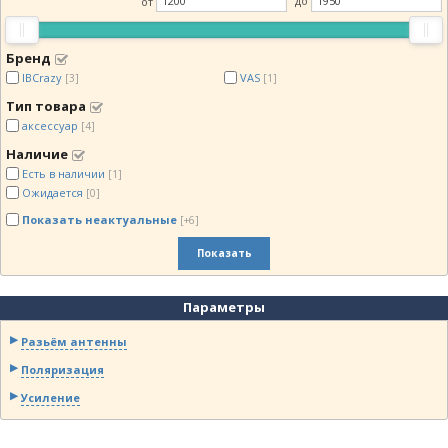
от
до
Бренд
IBCrazy
VAS
[3]
[1]
Тип товара
аксессуар
[4]
Наличие
Есть в наличии
[1]
Ожидается
[0]
Показать неактуальные
[+6]
Показать
Параметры
Разьём антенны
Поляризация
Усиление