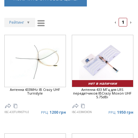
1
‹
›
Рейтинг
▼
Рейтинг
▲
Дата
▲
Дата
▼
Цена
▲
Цена
▼
нет в наличии
Антенна 433MHz IB Crazy UHF
Антенна 433 МГц для LRS
Turnstyle
передатчиков IBCrazy Moxon UHF
5.75dBi
1200 грн
1950 грн
IBC-433TURNSTYLE
РРЦ:
IBC-433MOXON
РРЦ: