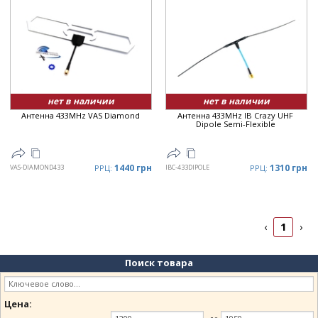
нет в наличии
нет в наличии
Антенна 433MHz VAS Diamond
Антенна 433MHz IB Crazy UHF
Dipole Semi-Flexible
1440 грн
1310 грн
VAS-DIAMOND433
РРЦ:
IBC-433DIPOLE
РРЦ:
1
‹
›
Поиск товара
Цена: