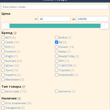
Цена:
от
до
Бренд
ADTi
AirBot
[6]
[1]
Caddx
DJI
[10]
[3]
DYS
Foxeer
[2]
[14]
Foxtech
Haitai
[1]
[1]
iFlight
ReadyToSky
[7]
[2]
RunCam
SIYI
[63]
[11]
SJCam
T-MOTOR
[32]
[1]
Tarot
Topotek
[13]
[1]
ViewPro
VolantexRC
[2]
[1]
Waveshare
[2]
Тип товара
аксессуар
запчасть
[172]
[1]
Наличие
Есть в наличии
[10]
Ожидается
[2]