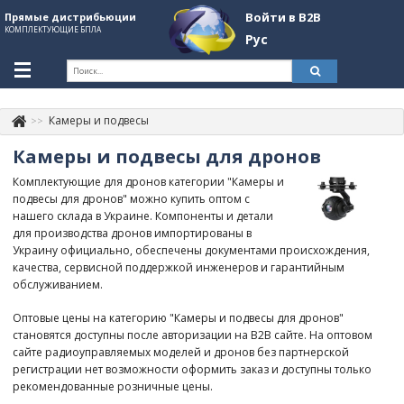
Войти в B2B
Прямые дистрибьюции
КОМПЛЕКТУЮЩИЕ БПЛА
Рус
Укр
Рус
Камеры и подвесы
Контакты
+380507774092
Камеры и подвесы для дронов
Информация о компании
Комплектующие для дронов категории "Камеры и
подвесы для дронов" можно купить оптом с
About Company
нашего склада в Украине. Компоненты и детали
для производства дронов импортированы в
Обзоры
Украину официально, обеспечены документами происхождения,
качества, сервисной поддержкой инженеров и гарантийным
Категории
обслуживанием.
Бренды
Оптовые цены на категорию "Камеры и подвесы для дронов"
становятся доступны после авторизации на B2B сайте. На оптовом
Войти в B2B
сайте радиоуправляемых моделей и дронов без партнерской
регистрации нет возможности оформить заказ и доступны только
Стать партнером
рекомендованные розничные цены.