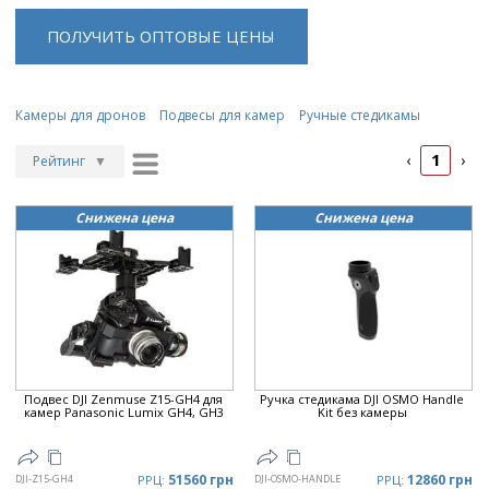
ПОЛУЧИТЬ ОПТОВЫЕ ЦЕНЫ
Камеры для дронов
Подвесы для камер
Ручные стедикамы
1
‹
›
Рейтинг
▼
Рейтинг
▲
Снижена цена
Снижена цена
Дата
▲
Дата
▼
Цена
▲
Цена
▼
Подвес DJI Zenmuse Z15-GH4 для
Ручка стедикама DJI OSMO Handle
камер Panasonic Lumix GH4, GH3
Kit без камеры
51560 грн
12860 грн
DJI-Z15-GH4
РРЦ:
DJI-OSMO-HANDLE
РРЦ: