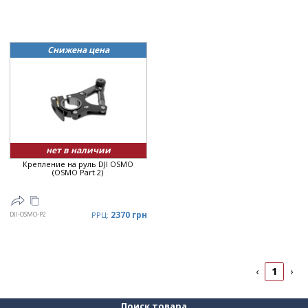
Снижена цена
нет в наличии
Крепление на руль DJI OSMO
(OSMO Part 2)
2370 грн
DJI-OSMO-P2
РРЦ:
1
‹
›
Поиск товара