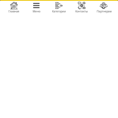
моторы, пропеллеры, аккумуляторы, зарядные, полетные контроллеры, камеры,
подвесы, детали для сборки, FPV компоненты и комплектующие запчасти для
производства дронов, беспилотников, БПЛА.
Главная
Меню
Категории
Контакты
Партнерам
Получить оптовые цены
КОМПАНИЯ
ПРОДУКЦИЯ
О компании
Автомодели Himoto
About Company
Летающие крылья TechOne
Контакты
Вертолеты
Сервисные центры
Катера
Новости
БРЕНДЫ
Himoto
WL Toys
TechOne
Great Wall Toys
КОНТАКТЫ
+380 (50) 777-40-92,
+380 (67) 103-00-80