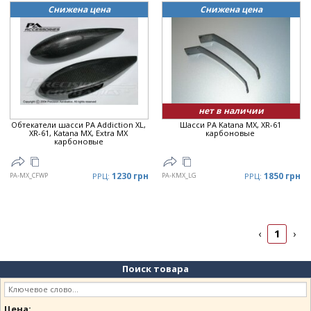
Снижена цена
Снижена цена
нет в наличии
Обтекатели шасси PA Addiction XL,
Шасси PA Katana MX, XR-61
XR-61, Katana MX, Extra MX
карбоновые
карбоновые
1230 грн
1850 грн
PA-MX_CFWP
РРЦ:
PA-KMX_LG
РРЦ:
1
‹
›
Поиск товара
Цена: