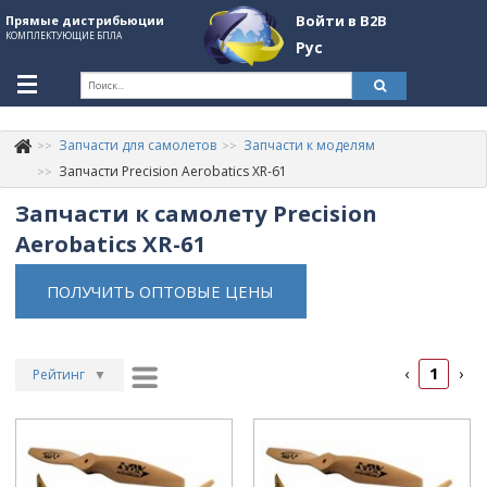
Войти в B2B
Прямые дистрибьюции
КОМПЛЕКТУЮЩИЕ БПЛА
Рус
Укр
Рус
Запчасти для самолетов
Запчасти к моделям
Контакты
+380507774092
Запчасти Precision Aerobatics XR-61
Запчасти к самолету Precision
Информация о компании
Aerobatics XR-61
About Company
ПОЛУЧИТЬ ОПТОВЫЕ ЦЕНЫ
Обзоры
Категории
1
‹
›
Бренды
Рейтинг
▼
Рейтинг
▲
Войти в B2B
Дата
▲
Стать партнером
Дата
▼