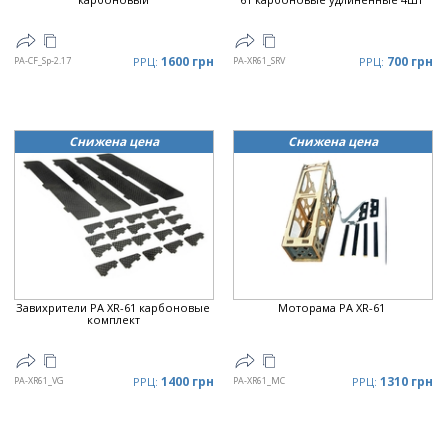
1600 грн
700 грн
PA-CF_Sp-2.17
РРЦ:
PA-XR61_SRV
РРЦ:
Снижена цена
Снижена цена
Завихрители PA XR-61 карбоновые
Моторама PA XR-61
комплект
1400 грн
1310 грн
PA-XR61_VG
РРЦ:
PA-XR61_MC
РРЦ: