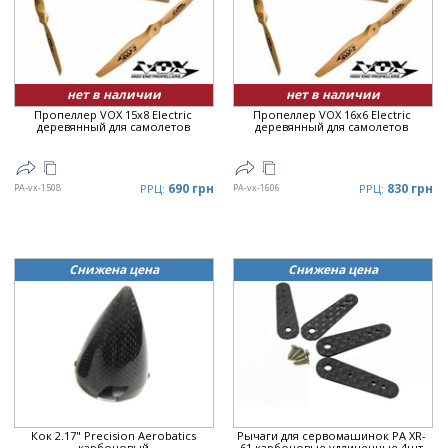
Цена
▲
Цена
▼
нет в наличии
нет в наличии
Пропеллер VOX 15x8 Electric
Пропеллер VOX 16x6 Electric
деревянный для самолетов
деревянный для самолетов
690 грн
830 грн
PA-vx-1508
РРЦ:
PA-vx-1606
РРЦ:
Снижена цена
Снижена цена
Кок 2.17" Precision Aerobatics
Рычаги для сервомашинок PA XR-
карбоновый
61 карбоновые удлиненные 4шт