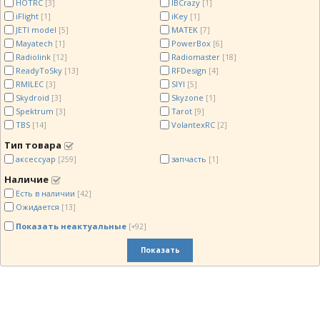
HOTRC
IBCrazy
[3]
[1]
iFlight
iKey
[1]
[1]
JETI model
MATEK
[5]
[7]
Mayatech
PowerBox
[1]
[6]
Radiolink
Radiomaster
[12]
[18]
ReadyToSky
RFDesign
[13]
[4]
RMILEC
SIYI
[3]
[5]
Skydroid
Skyzone
[3]
[1]
Spektrum
Tarot
[3]
[9]
TBS
VolantexRC
[14]
[2]
Тип товара
аксессуар
запчасть
[259]
[1]
Наличие
Есть в наличии
[42]
Ожидается
[13]
Показать неактуальные
[+92]
Показать