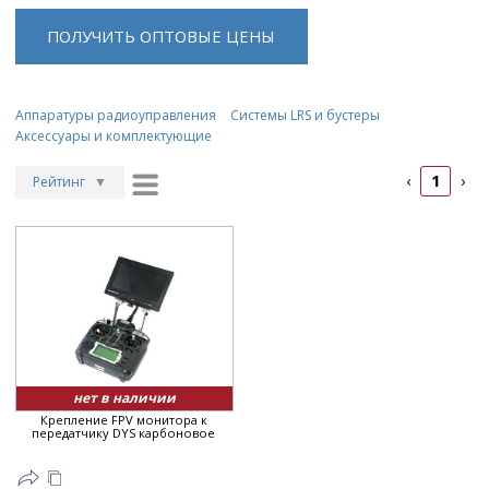
ПОЛУЧИТЬ ОПТОВЫЕ ЦЕНЫ
Аппаратуры радиоуправления
Системы LRS и бустеры
Аксессуары и комплектующие
1
‹
›
Рейтинг
▼
Рейтинг
▲
Дата
▲
Дата
▼
Цена
▲
Цена
▼
нет в наличии
Крепление FPV монитора к
передатчику DYS карбоновое