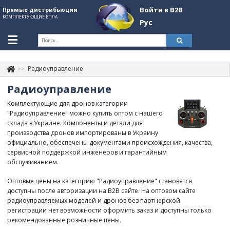
Войти в B2B
Прямые дистрибьюции
КОМПЛЕКТУЮЩИЕ БПЛА
Рус
Укр
Рус
Радиоуправление
Контакты
+380507774092
Радиоуправление
Информация о компании
Комплектующие для дронов категории
"Радиоуправление" можно купить оптом с нашего
About Company
склада в Украине. Компоненты и детали для
производства дронов импортированы в Украину
Обзоры
официально, обеспечены документами происхождения, качества,
сервисной поддержкой инженеров и гарантийным
Категории
обслуживанием.
Бренды
Оптовые цены на категорию "Радиоуправление" становятся
доступны после авторизации на B2B сайте. На оптовом сайте
Войти в B2B
радиоуправляемых моделей и дронов без партнерской
регистрации нет возможности оформить заказ и доступны только
Стать партнером
рекомендованные розничные цены.