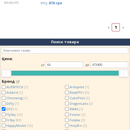
870 грн
DYS-RCE-PTS
РРЦ:
1
‹
›
Поиск товара
Цена:
от
до
Бренд
ALIENTECH
Ardupilot
[1]
[1]
Arkbird
BetaFPV
[1]
[10]
Chinowing
CubePilot
[1]
[2]
DiFly
DragonLabs
[1]
[2]
DYS
EMAX
[1]
[1]
FlySky
Foxeer
[22]
[2]
FrSky
Futaba
[83]
[3]
HappyModel
HolyBro
[15]
[2]