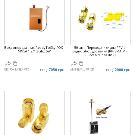
Видеопередатчик ReadyToSky FOX-
50 шт - Переходники для FPV и
MN5A 1.2/1.3Ghz 5W
радиооборудования (RP-SMA M -
RP-SMA M прямой)
7050 грн
2000 грн
RTS-FOX-MN5A-VTX
РРЦ:
AMS-SMA-JJ-FF-X50
РРЦ: