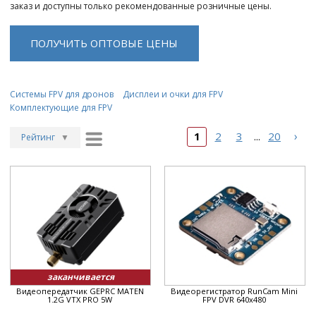
заказ и доступны только рекомендованные розничные цены.
ПОЛУЧИТЬ ОПТОВЫЕ ЦЕНЫ
Системы FPV для дронов
Дисплеи и очки для FPV
Комплектующие для FPV
›
1
2
3
20
...
Рейтинг
▼
Рейтинг
▲
Дата
▲
Дата
▼
Цена
▲
Цена
▼
заканчивается
Видеопередатчик GEPRC MATEN
Видеорегистратор RunCam Mini
1.2G VTX PRO 5W
FPV DVR 640x480