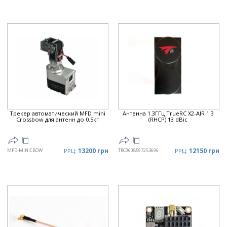
Трекер автоматический MFD mini
Антенна 1.3ГГц TrueRC X2-AIR 1.3
Crossbow для антенн до 0.5кг
(RHCP) 13 dBic
13200 грн
12150 грн
MFD-MINICBOW
РРЦ:
TRC0608597253696
РРЦ: