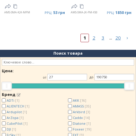
53 грн
1850 грн
AMS-SMA-KJK-MFM
РРЦ:
AMS-SMA-JK-FM-X50
РРЦ:
›
1
2
3
20
...
Поиск товара
Цена:
от
до
Бренд
ADTi
AKK
[1]
[16]
ALIENTECH
AMASS
[1]
[35]
Ardupilot
Arkbird
[1]
[3]
ArZopa
Caddx
[1]
[14]
CubePilot
Diatone
[1]
[1]
DJI
Foxeer
[1]
[19]
FrSky
FXT
[1]
[3]