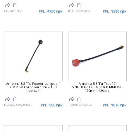
4750 грн
1390 грн
GEP-GP107458
РРЦ:
RC-RUNCAM-DVR-S
РРЦ:
Антенна 5,8 ГГц Foxeer Lollipop 4
Антенна 5.8ГГц TrueRC
RHCP SMA угловая 150мм 1шт
SINGULARITY 5.8 (RHCP MMCX90
(черный)
120mm) 1.9dbic
500 грн
1070 грн
FOX-1469-SMA90-150-BL
РРЦ:
TRC0608597252958
РРЦ: