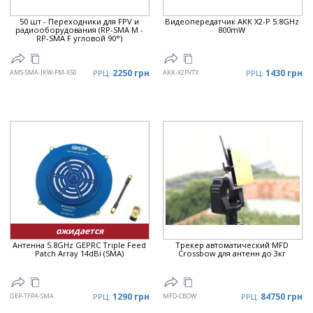
50 шт - Переходники для FPV и
Видеопередатчик AKK X2-P 5.8GHz
радиооборудования (RP-SMA M -
800mW
RP-SMA F угловой 90°)
2250 грн
1430 грн
AMS-SMA-JKW-FM-X50
РРЦ:
AKK-X2PVTX
РРЦ:
ожидается
Антенна 5.8GHz GEPRC Triple Feed
Трекер автоматический MFD
Patch Array 14dBi (SMA)
Crossbow для антенн до 3кг
1290 грн
84750 грн
GEP-TFPA-SMA
РРЦ:
MFD-CBOW
РРЦ: