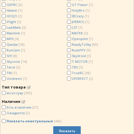
GEPRC
GT Power
[6]
[1]
Haiwei
HolyBro
[1]
[1]
HOQO
IBCrazy
[2]
[1]
iFlight
JHEMCU
[2]
[1]
LawMate
LST
[3]
[1]
Mainlink
MATEK
[1]
[3]
MFD
Openpilot
[4]
[1]
QianJia
ReadyToSky
[18]
[69]
RunCam
RushFPV
[7]
[9]
SIYI
Skydroid
[8]
[3]
Skyzone
T-MOTOR
[14]
[1]
Tarot
TBS
[5]
[3]
TM
TrueRC
[1]
[38]
Unisheen
UPERFECT
[1]
[2]
Тип товара
аксессуар
[305]
Наличие
Есть в наличии
[27]
Ожидается
[5]
Показать неактуальные
[+66]
Показать