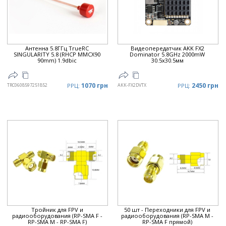
Антенна 5.8ГГц TrueRC
Видеопередатчик AKK FX2
SINGULARITY 5.8 (RHCP MMCX90
Dominator 5.8GHz 2000mW
90mm) 1.9dbic
30.5x30.5мм
1070 грн
2450 грн
TRC0608597251852
РРЦ:
AKK-FX2DVTX
РРЦ:
Тройник для FPV и
50 шт - Переходники для FPV и
радиооборудования (RP-SMA F -
радиооборудования (RP-SMA M -
RP-SMA M - RP-SMA F)
RP-SMA F прямой)