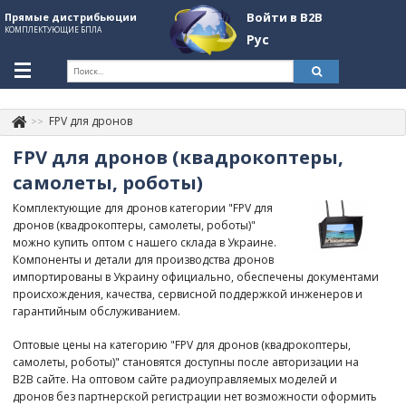
Войти в B2B
Прямые дистрибьюции
КОМПЛЕКТУЮЩИЕ БПЛА
Рус
Укр
Рус
FPV для дронов
Контакты
+380507774092
FPV для дронов (квадрокоптеры,
Информация о компании
самолеты, роботы)
Комплектующие для дронов категории "FPV для
About Company
дронов (квадрокоптеры, самолеты, роботы)"
можно купить оптом с нашего склада в Украине.
Обзоры
Компоненты и детали для производства дронов
импортированы в Украину официально, обеспечены документами
Категории
происхождения, качества, сервисной поддержкой инженеров и
гарантийным обслуживанием.
Бренды
Оптовые цены на категорию "FPV для дронов (квадрокоптеры,
Войти в B2B
самолеты, роботы)" становятся доступны после авторизации на
B2B сайте. На оптовом сайте радиоуправляемых моделей и
Стать партнером
дронов без партнерской регистрации нет возможности оформить